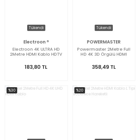
Tükendi
Tükendi
Electroon ®
POWERMASTER
Electroon 4K ULTRA HD
Powermaster 2Metre Full
2Metre HDMI Kablo HDTV
HD 4K 3D Örgülü HDMI
Premium Yüksek Hızlı
Kablo
183,80 TL
358,49 TL
%30
%20