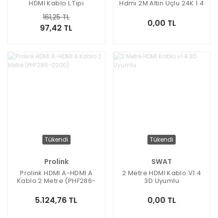
HDMI Kablo L Tipi
Hdmı 2M Altın Uçlu 24K 1.4
90Derece
Ver. 3D Kablosu
161,25 TL
0,00 TL
97,42 TL
Tükendi
Tükendi
Prolink
SWAT
Prolink HDMI A-HDMI A
2 Metre HDMI Kablo V1.4
Kablo 2 Metre (PHF286-
3D Uyumlu
0200)
5.124,76 TL
0,00 TL