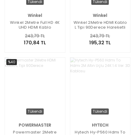
Tükendi
Tükendi
Winkel
Winkel
Winkel 2Metre Full HD 4K
Winkel 2Metre HDMI Kablo
UHD HDMI Kablo
L Tipi 90Derece Hareketli
243,79 TL
243,79 TL
170,84 TL
195,32 TL
%40
Tükendi
Tükendi
POWERMASTER
HYTECH
Powermaster 2Metre
Hytech Hy-P560 Hdmı To