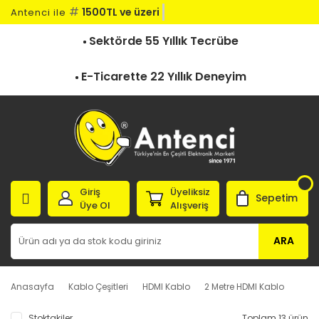
#
1500TL ve üzeri k
Antenci ile
Sektörde 55 Yıllık Tecrübe
E-Ticarette 22 Yıllık Deneyim
Giriş
Üyeliksiz
Sepetim
Üye Ol
Alışveriş
ARA
Anasayfa
Kablo Çeşitleri
HDMI Kablo
2 Metre HDMI Kablo
Stoktakiler
Toplam 13 ürün