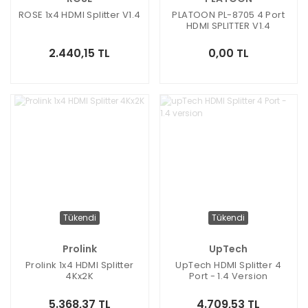
ROSE 1x4 HDMI Splitter V1.4
PLATOON PL-8705 4 Port
HDMI SPLITTER V1.4
2.440,15 TL
0,00 TL
Tükendi
Tükendi
Prolink
UpTech
Prolink 1x4 HDMI Splitter
UpTech HDMI Splitter 4
4Kx2K
Port - 1.4 Version
5.368,37 TL
4.709,53 TL