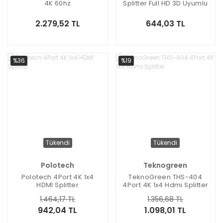
4K 60hz
Splitter Full HD 3D Uyumlu
2.279,52 TL
644,03 TL
%36
%19
Tükendi
Tükendi
Polotech
Teknogreen
Polotech 4Port 4K 1x4
TeknoGreen THS-404
HDMI Splitter
4Port 4K 1x4 Hdmi Splitter
1.464,17 TL
1.356,68 TL
942,04 TL
1.098,01 TL