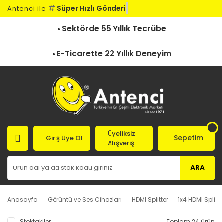
#
Süper Hızlı Gönderi
Antenci ile
Sektörde 55 Yıllık Tecrübe
E-Ticarette 22 Yıllık Deneyim
Üyeliksiz
Sepetim
Giriş Üye Ol
Alışveriş
ARA
Anasayfa
Görüntü ve Ses Cihazları
HDMI Splitter
1x4 HDMI Splitte
Stoktakiler
Toplam 24 ürün