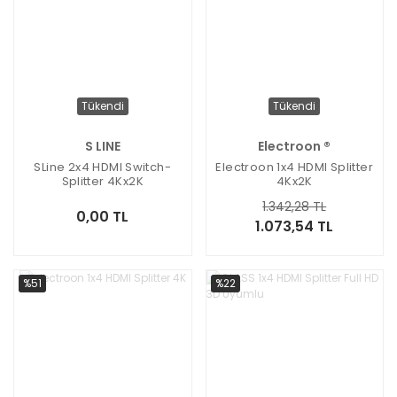
Tükendi
Tükendi
S LINE
Electroon ®
SLine 2x4 HDMI Switch-
Electroon 1x4 HDMI Splitter
Splitter 4Kx2K
4Kx2K
1.342,28 TL
0,00 TL
1.073,54 TL
%51
%22