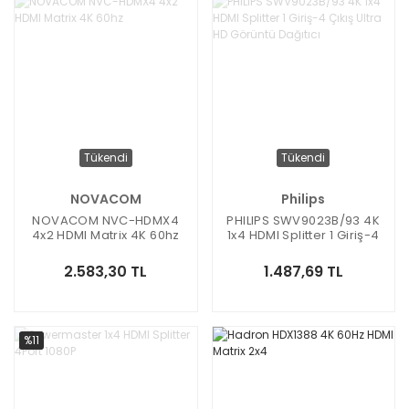
Tükendi
Tükendi
NOVACOM
Philips
NOVACOM NVC-HDMX4
PHILIPS SWV9023B/93 4K
4x2 HDMI Matrix 4K 60hz
1x4 HDMI Splitter 1 Giriş-4
Çıkış Ultra HD Görüntü
Dağıtıcı
2.583,30 TL
1.487,69 TL
%11