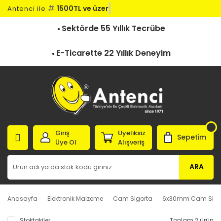
#
1500TL ve üz
Antenci ile
Sektörde 55 Yıllık Tecrübe
E-Ticarette 22 Yıllık Deneyim
Giriş
Üyeliksiz
Sepetim
Üye Ol
Alışveriş
ARA
Anasayfa
Elektronik Malzeme
Cam Sigorta
6x30mm Cam Sigo
Stoktakiler
Toplam 2 ürün