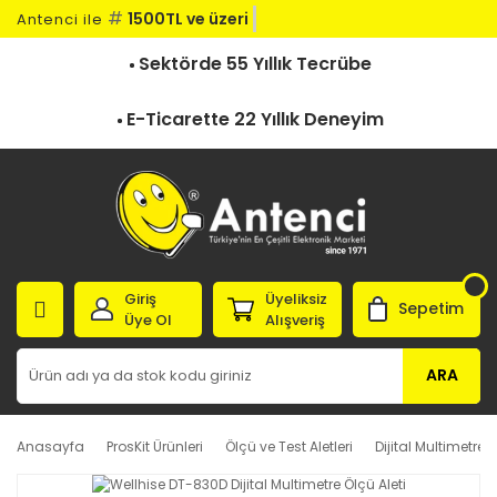
#
1500TL ve üzeri ka
Antenci ile
Sektörde 55 Yıllık Tecrübe
E-Ticarette 22 Yıllık Deneyim
Giriş
Üyeliksiz
Sepetim
Üye Ol
Alışveriş
ARA
Anasayfa
ProsKit Ürünleri
Ölçü ve Test Aletleri
Dijital Multimetre