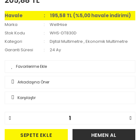
205,88 TL
Havale
195,58 TL (%5,00 havale indirimi)
Marka
WellHise
Stok Kodu
WHS-DT830D
Kategori
Dijital Multimetre
,
Ekonomik Multimetre
Garanti Süresi
24 Ay
Arkadaşına Öner
Karşılaştır
SEPETE EKLE
HEMEN AL