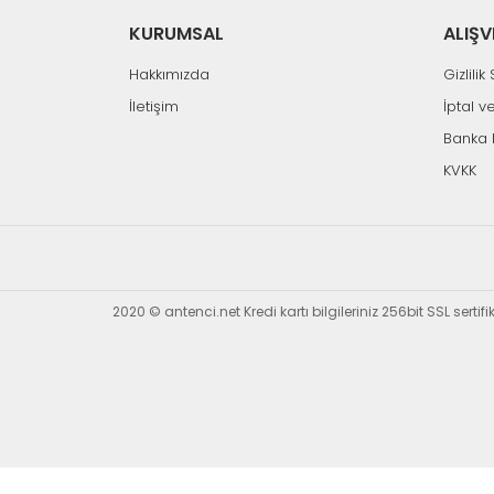
KURUMSAL
ALIŞV
Hakkımızda
Gizlili
İletişim
İptal v
Banka 
KVKK
2020 © antenci.net Kredi kartı bilgileriniz 256bit SSL sertif