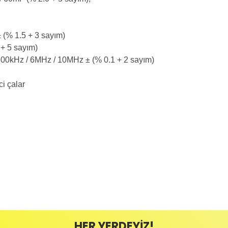
 (% 1.5 + 3 sayım)
 + 5 sayım)
 600kHz / 6MHz / 10MHz ± (% 0.1 + 2 sayım)
ci çalar
likte yapılmalıdır.
zerine kargo etiketi yapıştırılmış ve kargo koli bandı ile bantlanmış ürünler k
umda olan ürünlerin iadesi kabul edilmemektedir.
Bu ürüne ilk yorumu siz yapın!
ayıplı (Arızalı) ise kargo ücreti firmamız tarafından karşılanmaktadır. B
HER YERDEYİZ!