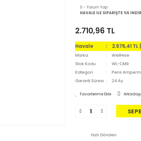
0 - Yorum Yap
HAVALE İLE SİPARİŞTE %5 İNDİ
2.710,96 TL
Havale
2.575,41 TL
Marka
WellHise
Stok Kodu
WL-CM9
Kategori
Pens Amperm
Garanti Süresi
24 Ay
Arkadaşı
SEP
Hızlı Gönderi