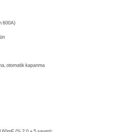
m 600A)
çün
utma, otomatik kapanma
/ 60mF (% 2.0 + 5 sayım);