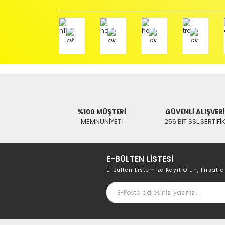
Ürünü Faturası ile birlikte, Anlaşmalı ARAS Kargo fir
ödemeli olarak göndermenizi rica ederiz.
Antenci Elektronik San.Tic.Ltd.Şti.
Adres : Akıncılar Mh. Pancar Arkası Sk. No:10/B2 KARESİ 
Aras Kargo Anlaşma No : 152 294 193 1342
%100 MÜŞTERİ
GÜVENLİ ALIŞVER
MEMNUNİYETİ
256 BIT SSL SERTİFİ
E-BÜLTEN LİSTESİ
E-Bülten Listemize Kayıt Olun, Fırsatla