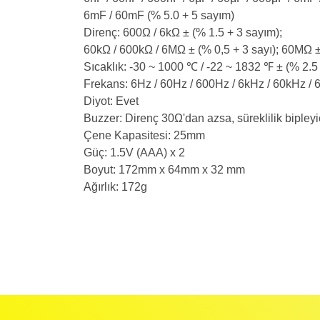
6mF / 60mF (% 5.0 + 5 sayım)
Direnç: 600Ω / 6kΩ ± (% 1.5 + 3 sayım);
60kΩ / 600kΩ / 6MΩ ± (% 0,5 + 3 sayı); 60MΩ ±
Sıcaklık: -30 ~ 1000 ℃ / -22 ~ 1832 ℉ ± (% 2.5
Frekans: 6Hz / 60Hz / 600Hz / 6kHz / 60kHz /
Diyot: Evet
Buzzer: Direnç 30Ω'dan azsa, süreklilik bipleyi
Çene Kapasitesi: 25mm
Güç: 1.5V (AAA) x 2
Boyut: 172mm x 64mm x 32 mm
Ağırlık: 172g
İadeler mutlak surette orijinal kutu veya ambalajı ile bir
Orijinal kutusu/ambalajı bozulmuş (örnek: orijinal kutu ü
başka bir müşteri tarafından satın alınamayacak dur
İade etmek veya Değiştirmek istediğiniz ürün/ürünler 
gerekir.
Ürün Değişimi için;