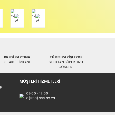
Paket üzerine yazarak aşağıdaki adresimize alıcı
KREDİ KARTINA
TÜM SİPARİŞLERDE
3 TAKSİT İMKANI
STOKTAN SÜPER HIZLI
GÖNDERİ
MÜŞTERİ HİZMETLERİ
ip
09:00 - 17:00
0(850) 333 32 23