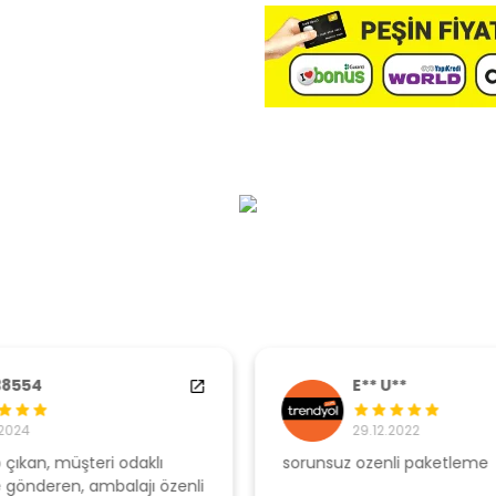
E** U**
29.12.2022
sorunsuz ozenli paketleme
Ş
li
s