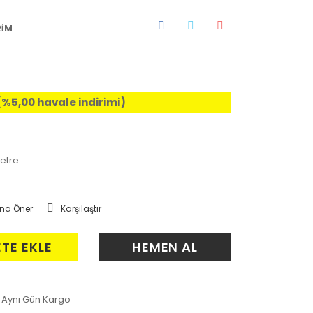
RİM
 (%5,00 havale indirimi)
etre
na Öner
Karşılaştır
ETE EKLE
HEMEN AL
Aynı Gün Kargo