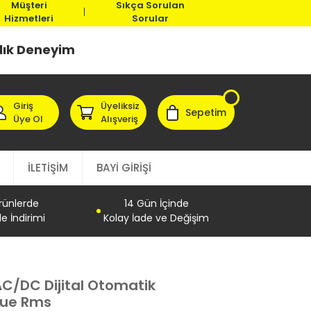
Müşteri
Sıkça Sorulan
Hizmetleri
Sorular
llık Deneyim
Giriş
Üyeliksiz
Sepetim
Üye Ol
Alışveriş
İLETİŞİM
BAYİ GİRİŞİ
Ürünlerde
14 Gün İçinde
e İndirimi
Kolay İade ve Değişim
C/DC Dijital Otomatik
rue Rms