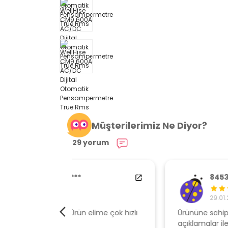
Müşterilerimiz Ne Diyor?
29 yorum
84538554
29.01.2024
elime çok hızlı
Ürününe sahip çıkan, müşteri odaklı
açıklamalar ile gönderen, ambalajı özen