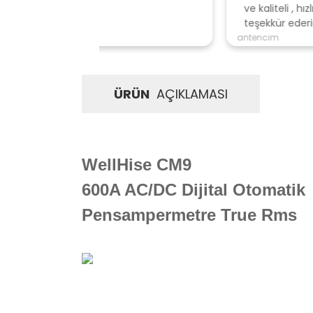
ve kaliteli , hızlı gönderi için mağazaya
teşekkür ederim
antencim
ÜRÜN
AÇIKLAMASI
WellHise CM9
600A AC/DC Dijital Otomatik
Pensampermetre True Rms