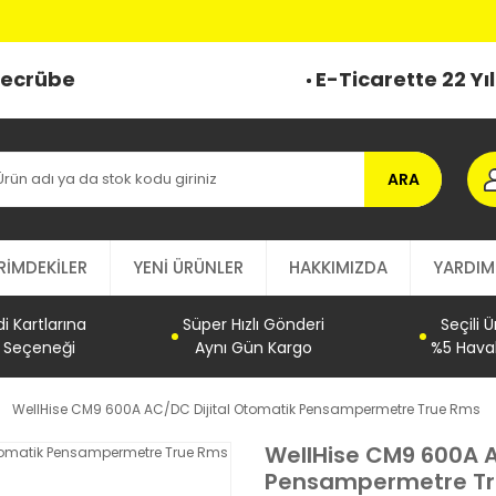
 Tecrübe
E-Ticarette 22 Yı
ARA
RİMDEKİLER
YENİ ÜRÜNLER
HAKKIMIZDA
YARDIM
 Kartlarına
Süper Hızlı Gönderi
Seçili 
t Seçeneği
Aynı Gün Kargo
%5 Haval
WellHise CM9 600A AC/DC Dijital Otomatik Pensampermetre True Rms
WellHise CM9 600A A
Pensampermetre T