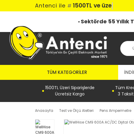
1500TL ve üzeri k
Antenci ile
#
Sektörde 55 Yıllık
TÜM KATEGORILER
İNDİ
1500TL Üzeri Siparişlerde
Tüm Kredi
Ücretsiz Kargo
3 Taksi
Anasayfa
Test ve Ölçü Aletleri
Pens Ampermetre