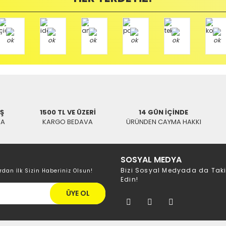
Yorum Yaz
mamızı kullanarak ve göndereceğiniz Kargo firmasının anlaşma numarasını 
/ BALIKESİR
İŞ
1500 TL VE ÜZERİ
14 GÜN İÇİNDE
KA
KARGO BEDAVA
ÜRÜNDEN CAYMA HAKKI
SOSYAL MEDYA
Bizi Sosyal Medyada da Tak
rdan İlk Sizin Haberiniz Olsun!
Edin!
ÜYE OL