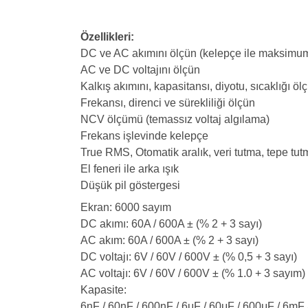
Özellikleri:
DC ve AC akımını ölçün (kelepçe ile maksimu
AC ve DC voltajını ölçün
Kalkış akımını, kapasitansı, diyotu, sıcaklığı öl
Frekansı, direnci ve sürekliliği ölçün
NCV ölçümü (temassız voltaj algılama)
Frekans işlevinde kelepçe
True RMS, Otomatik aralık, veri tutma, tepe t
El feneri ile arka ışık
Düşük pil göstergesi
Ekran: 6000 sayım
DC akımı: 60A / 600A ± (% 2 + 3 sayı)
AC akım: 60A / 600A ± (% 2 + 3 sayı)
DC voltajı: 6V / 60V / 600V ± (% 0,5 + 3 sayı)
AC voltajı: 6V / 60V / 600V ± (% 1.0 + 3 sayım)
Kapasite:
6nF / 60nF / 600nF / 6μF / 60μF / 600μF / 6mF 