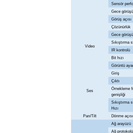
Sensör perf
Gece görüş
Görüş açısı
Çözünürlük
Gece görüş
Sıkıştırma s
Video
IR kontrolü
Bit hızı
Görüntü aya
Giriş
Çıktı
Örnekleme fr
Ses
genişliği
Sıkıştırma s
Hızı
Pan/Tilt
Dönme açıs
Ağ arayüzü
Ağ protokolü