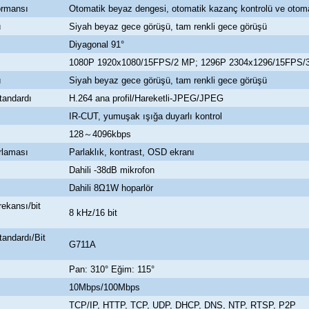
ormansı
Otomatik beyaz dengesi, otomatik kazanç kontrolü ve otomati
ü
Siyah beyaz gece görüşü, tam renkli gece görüşü
Diyagonal 91°
1080P 1920x1080/15FPS/2 MP; 1296P 2304x1296/15FPS/
ü
Siyah beyaz gece görüşü, tam renkli gece görüşü
tandardı
H.264 ana profil/Hareketli-JPEG/JPEG
IR-CUT, yumuşak ışığa duyarlı kontrol
128～4096kbps
rlaması
Parlaklık, kontrast, OSD ekranı
Dahili -38dB mikrofon
Dahili 8Ω1W hoparlör
ekansı/bit
8 kHz/16 bit
tandardı/Bit
G711A
ı
Pan: 310° Eğim: 115°
10Mbps/100Mbps
TCP/IP, HTTP, TCP, UDP, DHCP, DNS, NTP, RTSP, P2P