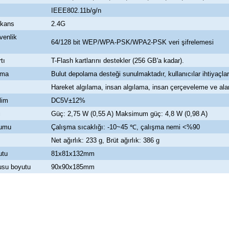
IEEE802.11b/g/n
ekans
2.4G
venlik
64/128 bit WEP/WPA-PSK/WPA2-PSK veri şifrelemesi
tı
T-Flash kartlarını destekler (256 GB'a kadar).
ama
Bulut depolama desteği sunulmaktadır, kullanıcılar ihtiyaçlar
Hareket algılama, insan algılama, insan çerçeveleme ve ala
lim
DC5V±12%
i
Güç: 2,75 W (0,55 A) Maksimum güç: 4,8 W (0,98 A)
rumu
Çalışma sıcaklığı: -10~45 ℃, çalışma nemi <%90
Net ağırlık: 233 g, Brüt ağırlık: 386 g
utu
81x81x132mm
usu boyutu
90x90x185mm
likte yapılmalıdır.
zerine kargo etiketi yapıştırılmış ve kargo koli bandı ile bantlanmış ürünler k
umda olan ürünlerin iadesi kabul edilmemektedir.