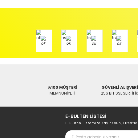
İade etmek veya Değiştirmek istediğiniz ürün/ürünler 
gerekir.
Ürün Değişimi için;
Ürünü Faturası ile birlikte, Anlaşmalı ARAS Kargo fir
ödemeli olarak göndermenizi rica ederiz.
Antenci Elektronik San.Tic.Ltd.Şti.
Adres : Akıncılar Mh. Pancar Arkası Sk. No:10/B2 KARESİ 
Aras Kargo Anlaşma No : 152 294 193 1342
%100 MÜŞTERİ
GÜVENLİ ALIŞVER
MEMNUNİYETİ
256 BIT SSL SERTİFİ
E-BÜLTEN LİSTESİ
E-Bülten Listemize Kayıt Olun, Fırsatla