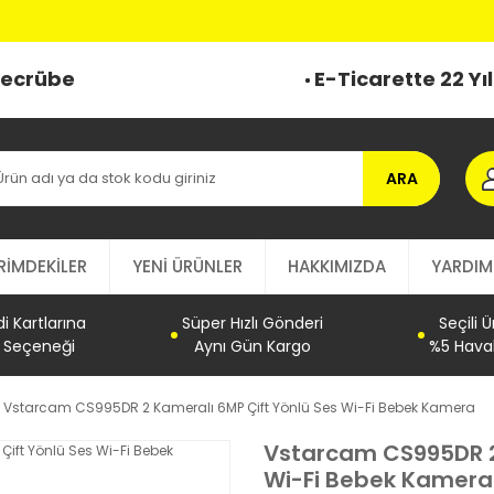
 Tecrübe
E-Ticarette 22 Yı
ARA
RİMDEKİLER
YENİ ÜRÜNLER
HAKKIMIZDA
YARDIM
 Kartlarına
Süper Hızlı Gönderi
Seçili 
t Seçeneği
Aynı Gün Kargo
%5 Haval
Vstarcam CS995DR 2 Kameralı 6MP Çift Yönlü Ses Wi-Fi Bebek Kamera
Vstarcam CS995DR 2 
Wi-Fi Bebek Kamera