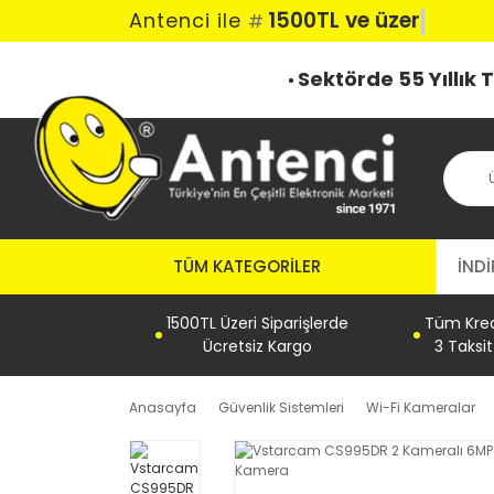
1500TL ve üzeri ka
Antenci ile
#
Sektörde 55 Yıllık
TÜM KATEGORILER
İNDİ
1500TL Üzeri Siparişlerde
Tüm Kredi
Ücretsiz Kargo
3 Taksi
Anasayfa
Güvenlik Sistemleri
Wi-Fi Kameralar