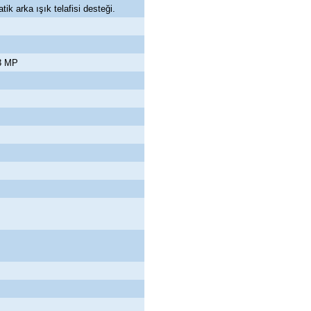
k arka ışık telafisi desteği.
3 MP