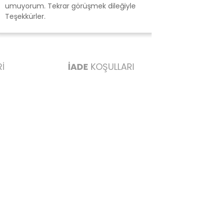
muyorum. Tekrar görüşmek dileğiyle
birazzor oldu 
eşekkürler.
vermektense bu
ederim başarılı
İ
İADE
KOŞULLARI