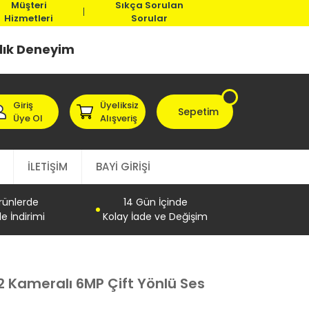
Müşteri
Sıkça Sorulan
Hizmetleri
Sorular
llık Deneyim
Giriş
Üyeliksiz
Sepetim
Üye Ol
Alışveriş
İLETİŞİM
BAYİ GİRİŞİ
Ürünlerde
14 Gün İçinde
e İndirimi
Kolay İade ve Değişim
Kameralı 6MP Çift Yönlü Ses