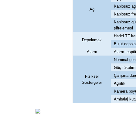
Kablosuz ağ
Ağ
Kablosuz fr
Kablosuz gü
şifrelemesi
Harici TF kar
Depolamak
Bulut depol
Alarm
Alarm tespiti
Nominal geri
Güç tüketim
Çalışma du
Fiziksel
Göstergeler
Ağırlık
Kamera boy
Ambalaj kut
İadeler mutlak surette orijinal kutu veya ambalajı ile bir
Orijinal kutusu/ambalajı bozulmuş (örnek: orijinal kutu ü
başka bir müşteri tarafından satın alınamayacak dur