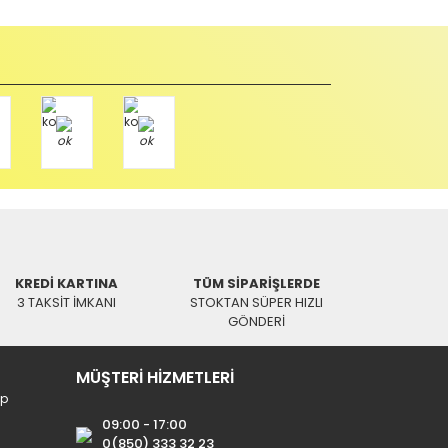
u durumda anlaşmalı kargolar ile gönderim yapmanız
Paket üzerine yazarak aşağıdaki adresimize alıcı
KREDİ KARTINA
TÜM SİPARİŞLERDE
3 TAKSİT İMKANI
STOKTAN SÜPER HIZLI
GÖNDERİ
MÜŞTERİ HİZMETLERİ
ip
09:00 - 17:00
0(850) 333 32 23