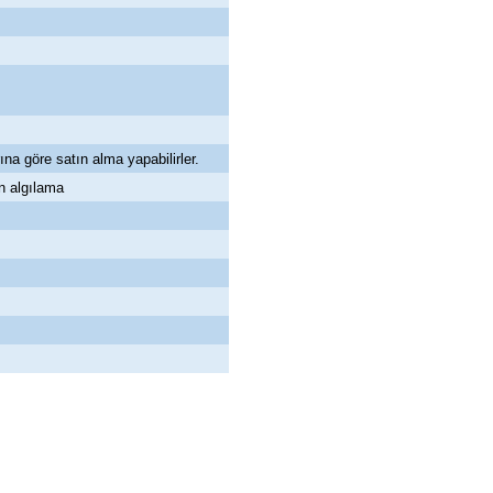
ına göre satın alma yapabilirler.
n algılama
abul edilmez) tekrar satılabilirlik özelliğini kaybetmiş,