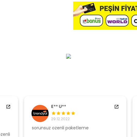
E** U**
29.12.2022
sorunsuz ozenli paketleme
Ş
li
s