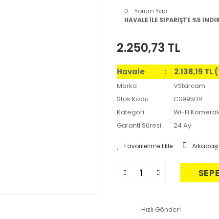
0 - Yorum Yap
HAVALE İLE SİPARİŞTE %5 İNDİ
2.250,73 TL
Havale
2.138,19 TL
Marka
VStarcam
Stok Kodu
CS995DR
Kategori
Wi-Fi Kameral
Garanti Süresi
24 Ay
Arkadaşı
SEP
Hızlı Gönderi