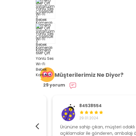
Müşterilerimiz Ne Diyor?
29 yorum
84538554
29.01.2024
elime çok hızlı
Ürününe sahip çıkan, müşteri odaklı
açıklamalar ile gönderen, ambalajı özen