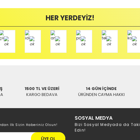
Bu ürüne ilk yorumu siz yapın!
ayıplı (Arızalı) ise kargo ücreti firmamız tarafından karşılanmaktadır. B
HER YERDEYİZ!
Yorum Yaz
mamızı kullanarak ve göndereceğiniz Kargo firmasının anlaşma numarasını 
/ BALIKESİR
İŞ
1500 TL VE ÜZERİ
14 GÜN İÇİNDE
KA
KARGO BEDAVA
ÜRÜNDEN CAYMA HAKKI
SOSYAL MEDYA
Bizi Sosyal Medyada da Tak
rdan İlk Sizin Haberiniz Olsun!
Edin!
ÜYE OL