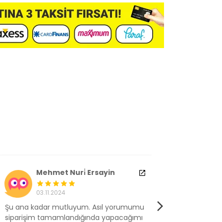
Mehmet Nuri̇ Ersayin
M** G
03.11.2024
17.10.2
u ana kadar mutluyum. Asıl yorumumu
Ürünü bu gün t
iparişim tamamlandığında yapacağımı
evimde dened