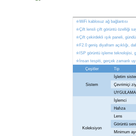
✮WiFi kablosuz ağ bağlantısı
✮Çift lensli çift görüntü özelliği 
✮Çift çekirdekli ışık paneli, gün
✮F2.0 geniş diyafram açıklığı, dah
✮ISP görüntü işleme teknolojisi, g
✮İnsan tespiti, gerçek zamanlı uya
Çeşitler
Tip
İşletim sist
Sistem
Çevrimiçi zi
UYGULAMA
İşlemci
Hafıza
Lens
Görüntü sen
Koleksiyon
Minimum ay