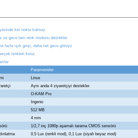
sayesinde kör nokta kalmaz.
düz ve gece tam renk modunu destekler.
a fazla ışık girişi, daha net gece görüşü
erçek renkleri korur.
rılar
Parametreler
emi
Linux
yaretçi
Aynı anda 4 ziyaretçiyi destekler.
O-KAM Pro
Ingenic
512 MB
4 mm
sörü
1/2,7 inç 1080p aşamalı tarama CMOS sensörü
dınlatma
0,5 Lux (renkli mod), 0,1 Lux (siyah beyaz mod)