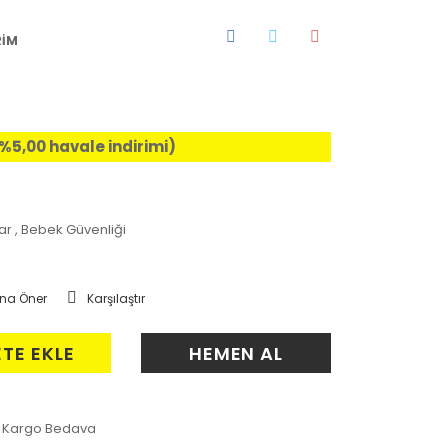
RİM
 (%5,00 havale indirimi)
ar
,
Bebek Güvenliği
na Öner
Karşılaştır
ETE EKLE
HEMEN AL
Kargo Bedava