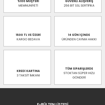
%100 MÜŞTERİ
GÜVENLİ ALIŞVERİŞ
MEMNUNİYETİ
256 BIT SSL SERTİFİKA
1500 TL VE ÜZERİ
14 GÜN İÇİNDE
KARGO BEDAVA
ÜRÜNDEN CAYMA HAKKI
TÜM SİPARİŞLERDE
KREDİ KARTINA
STOKTAN SÜPER HIZLI
3 TAKSİT İMKANI
GÖNDERİ
E-BÜLTEN LİSTESİ