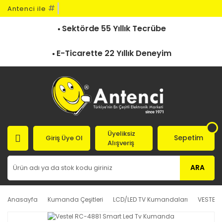
#
Antenci ile
Sektörde 55 Yıllık Tecrübe
E-Ticarette 22 Yıllık Deneyim
Üyeliksiz
Sepetim
Giriş Üye Ol
Alışveriş
ARA
Anasayfa
Kumanda Çeşitleri
LCD/LED TV Kumandaları
VESTEL