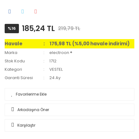
185,24 TL
219,79 TL
%16
Havale
175,98 TL (%5,00 havale indirimi)
Marka
electroon ®
Stok Kodu
1712
Kategori
VESTEL
Garanti Süresi
24 Ay
Arkadaşına Öner
Karşılaştır