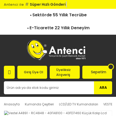
#
Süper Hızlı Gönderi
Antenci ile
Sektörde 55 Yıllık Tecrübe
E-Ticarette 22 Yıllık Deneyim
Üyeliksiz
Sepetim
Giriş Üye Ol
Alışveriş
ARA
Anasayfa
Kumanda Çeşitleri
LCD/LED TV Kumandaları
VESTEL