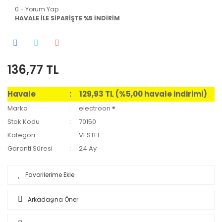
0 - Yorum Yap
HAVALE İLE SİPARİŞTE %5 İNDİRİM
136,77 TL
Havale
129,93 TL (%5,00 havale indirimi)
Marka
electroon ®
Stok Kodu
70150
Kategori
VESTEL
Garanti Süresi
24 Ay
Arkadaşına Öner