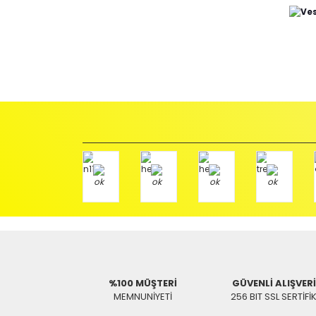
İadeler mutlak surette orijinal kutu veya ambalajı ile bir
Orijinal kutusu/ambalajı bozulmuş (örnek: orijinal kutu ü
başka bir müşteri tarafından satın alınamayacak dur
İade etmek veya Değiştirmek istediğiniz ürün/ürünler 
gerekir.
Ürün Değişimi için;
Ürünü Faturası ile birlikte, Anlaşmalı ARAS Kargo fir
ödemeli olarak göndermenizi rica ederiz.
Antenci Elektronik San.Tic.Ltd.Şti.
Adres : Akıncılar Mh. Pancar Arkası Sk. No:10/B2 KARESİ 
Aras Kargo Anlaşma No : 152 294 193 1342
%100 MÜŞTERİ
GÜVENLİ ALIŞVER
MEMNUNİYETİ
256 BIT SSL SERTİFİ