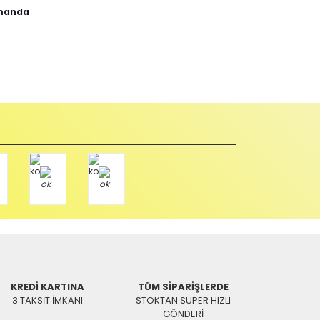
abul edilmez) tekrar satılabilirlik özelliğini kaybetmiş,
u durumda anlaşmalı kargolar ile gönderim yapmanız
Paket üzerine yazarak aşağıdaki adresimize alıcı
KREDİ KARTINA
TÜM SİPARİŞLERDE
3 TAKSİT İMKANI
STOKTAN SÜPER HIZLI
GÖNDERİ