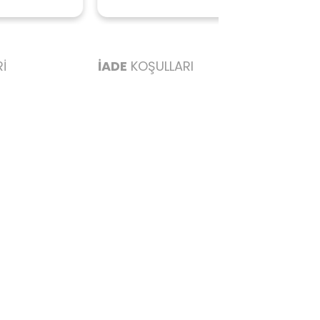
ederim başarılı
İ
İADE
KOŞULLARI