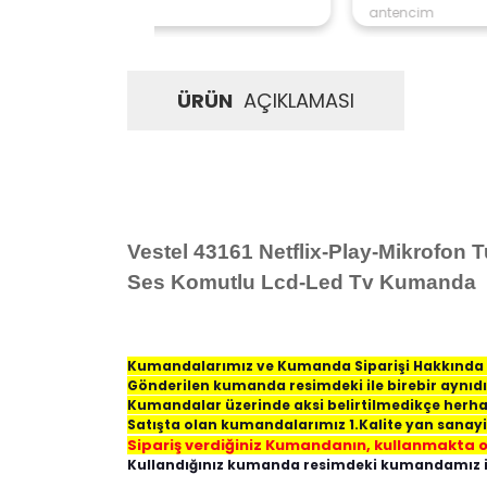
antencim
ÜRÜN
AÇIKLAMASI
Vestel 43161 Netflix-Play-Mikrofon 
Ses Komutlu Lcd-Led Tv Kumanda
Kumandalarımız ve Kumanda Siparişi Hakkında 
Gönderilen kumanda resimdeki ile birebir aynıdı
Kumandalar üzerinde aksi belirtilmedikçe her
Satışta olan kumandalarımız 1.Kalite yan sana
Sipariş verdiğiniz Kumandanın, kullanmakta o
Kullandığınız kumanda resimdeki kumandamız ile a