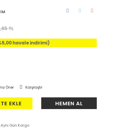
RİM
,65 TL
%5,00 havale indirimi)
na Öner
Karşılaştır
ETE EKLE
HEMEN AL
Aynı Gün Kargo