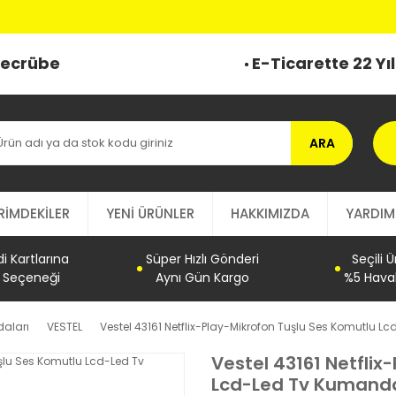
 Tecrübe
E-Ticarette 22 Yı
ARA
RİMDEKİLER
YENİ ÜRÜNLER
HAKKIMIZDA
YARDIM
 Kartlarına
Süper Hızlı Gönderi
Seçili 
t Seçeneği
Aynı Gün Kargo
%5 Haval
aları
VESTEL
Vestel 43161 Netflix-Play-Mikrofon Tuşlu Ses Komutlu 
Vestel 43161 Netflix
Lcd-Led Tv Kumand