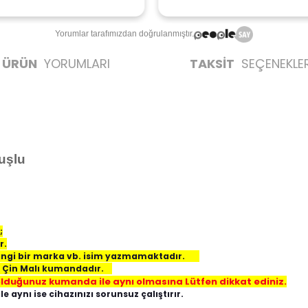
Yorumlar tarafımızdan doğrulanmıştır.
ÜRÜN
YORUMLARI
TAKSİT
SEÇENEKLER
Tuşlu
;
r.
hangi bir marka vb. isim yazmamaktadır.
yi Çin Malı kumandadır.
lduğunuz kumanda ile aynı olmasına Lütfen dikkat ediniz.
ynı ise cihazınızı sorunsuz çalıştırır.