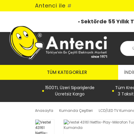
Antenci ile
#
Sektörde 55 Yıllık
TÜM KATEGORILER
İNDİ
1500TL Üzeri Siparişlerde
Tüm Kredi
Ücretsiz Kargo
3 Taksi
Anasayfa
Kumanda Çeşitleri
LCD/LED TV Kumand