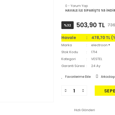
0 - Yorum Yap
HAVALE İLE SİPARİŞTE %5 İNDİ
503,90 TL
736
%32
Havale
478,70 TL (
Marka
electroon ®
Stok Kodu
1714
Kategori
VESTEL
Garanti Süresi
24 Ay
Arkadaşı
SEP
Hızlı Gönderi