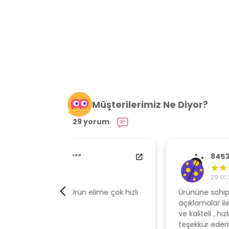
Müşterilerimiz Ne Diyor?
29 yorum
84538554
29.01.2024
elime çok hızlı
Ürününe sahip çıkan, müşteri odaklı
açıklamalar ile gönderen, ambalajı özen
ve kaliteli , hızlı gönderi için mağazaya
teşekkür ederim