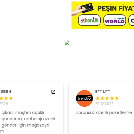
E** U**
29.12.2022
sorunsuz ozenli paketleme
Ş
li
s
u
T