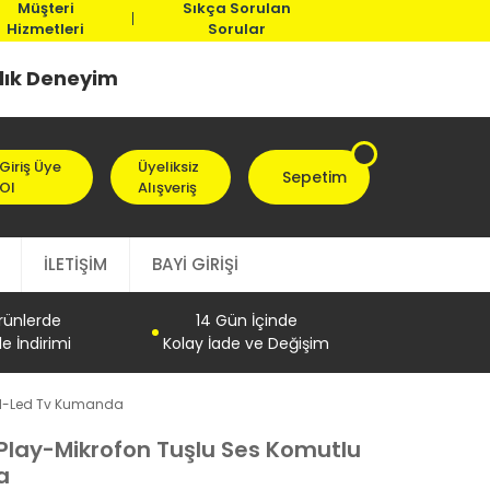
Müşteri
Sıkça Sorulan
Hizmetleri
Sorular
llık Deneyim
Giriş Üye
Üyeliksiz
Sepetim
Ol
Alışveriş
İLETİŞİM
BAYİ GİRİŞİ
Ürünlerde
14 Gün İçinde
e İndirimi
Kolay İade ve Değişim
Lcd-Led Tv Kumanda
-Play-Mikrofon Tuşlu Ses Komutlu
a