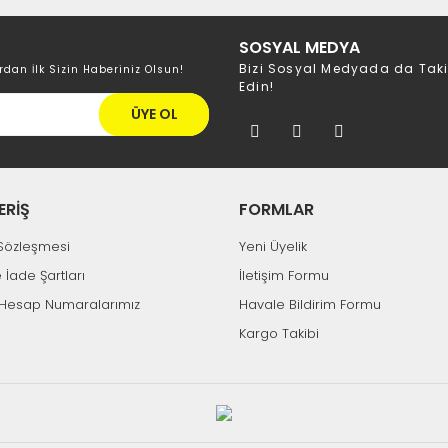
SOSYAL MEDYA
Bizi Sosyal Medyada da Tak
rdan İlk Sizin Haberiniz Olsun!
Edin!
ÜYE OL
ERİŞ
FORMLAR
k Sözleşmesi
Yeni Üyelik
e İade Şartları
İletişim Formu
Hesap Numaralarımız
Havale Bildirim Formu
Kargo Takibi