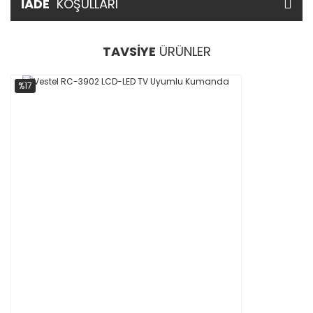
İADE
KOŞULLARI
TAVSİYE
ÜRÜNLER
%17