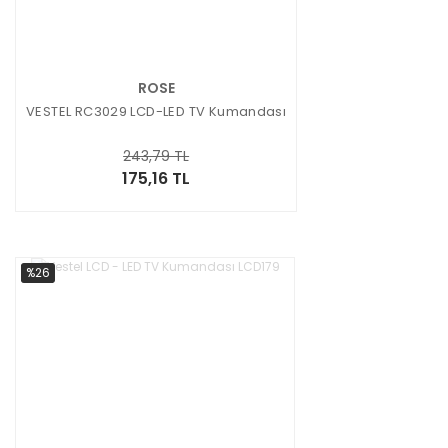
ROSE
VESTEL RC3029 LCD-LED TV Kumandası
243,79 TL
175,16 TL
%26