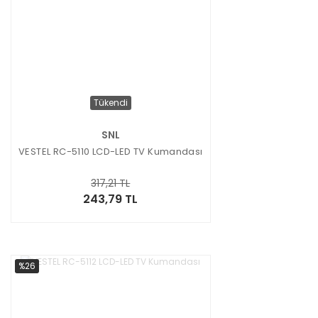
Tükendi
SNL
VESTEL RC-5110 LCD-LED TV Kumandası
317,21 TL
243,79 TL
%26