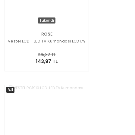
Tükendi
ROSE
Vestel LCD - LED TV Kumandası LCD179
195,32 TL
143,97 TL
%11