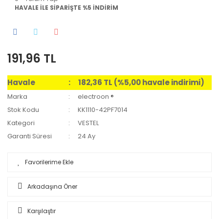
HAVALE İLE SİPARİŞTE %5 İNDİRİM
191,96 TL
Havale
182,36 TL (%5,00 havale indirimi)
Marka
electroon ®
Stok Kodu
KK1110-42PF7014
Kategori
VESTEL
Garanti Süresi
24 Ay
Arkadaşına Öner
Karşılaştır