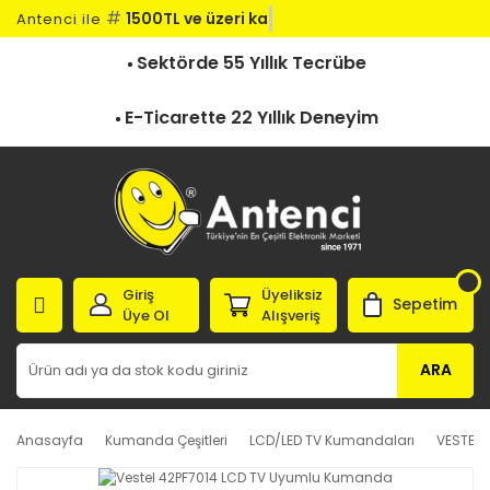
#
1500TL ve üzeri kargo
Antenci ile
Sektörde 55 Yıllık Tecrübe
E-Ticarette 22 Yıllık Deneyim
Giriş
Üyeliksiz
Sepetim
Üye Ol
Alışveriş
ARA
Anasayfa
Kumanda Çeşitleri
LCD/LED TV Kumandaları
VESTEL