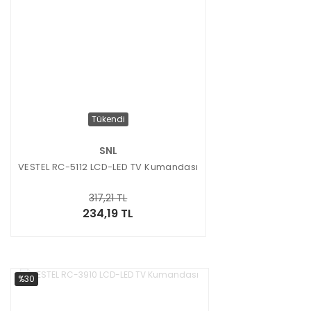
Tükendi
SNL
VESTEL RC-5112 LCD-LED TV Kumandası
317,21 TL
234,19 TL
%30