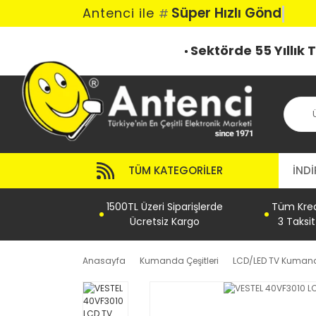
Süper Hızlı Gönder
Antenci ile
#
Sektörde 55 Yıllık
TÜM KATEGORILER
İNDİ
1500TL Üzeri Siparişlerde
Tüm Kredi
Ücretsiz Kargo
3 Taksi
Anasayfa
Kumanda Çeşitleri
LCD/LED TV Kumand