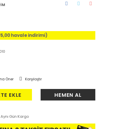
RİM
%5,00 havale indirimi)
010
na Öner
Karşılaştır
ETE EKLE
HEMEN AL
Aynı Gün Kargo