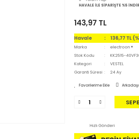
HAVALE İLE SİPARİŞTE %5 İNDİ
143,97 TL
Havale
136,77 TL (
Marka
electroon ®
Stok Kodu
KK2515-40VF3
Kategori
VESTEL
Garanti Süresi
24 Ay
Arkadaşı
SEP
Hızlı Gönderi