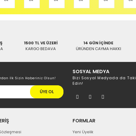
Tükendi
Hızlı Gönd
Hızlı Gönderi
SWAT
HERZ
İŞ
1500 TL VE ÜZERİ
14 GÜN İÇİNDE
Vestel LCD TV Kumanda
estel LCD Plazma TV Kumanda 2501
KA
KARGO BEDAVA
ÜRÜNDEN CAYMA HAKKI
191,96 TL
121,89 TL
146,37 TL
SOSYAL MEDYA
Bizi Sosyal Medyada da Tak
rdan İlk Sizin Haberiniz Olsun!
Edin!
ÜYE OL
ERİŞ
FORMLAR
k Sözleşmesi
Yeni Üyelik