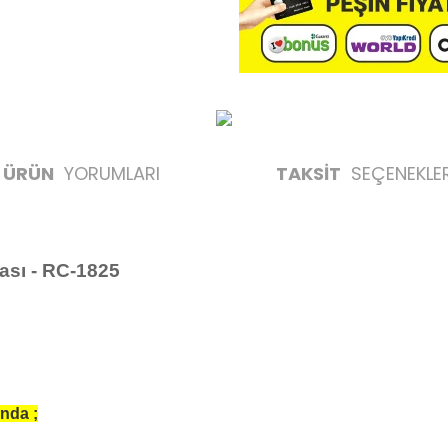
ÜRÜN
YORUMLARI
TAKSİT
SEÇENEKLER
sı - RC-1825
nda ;