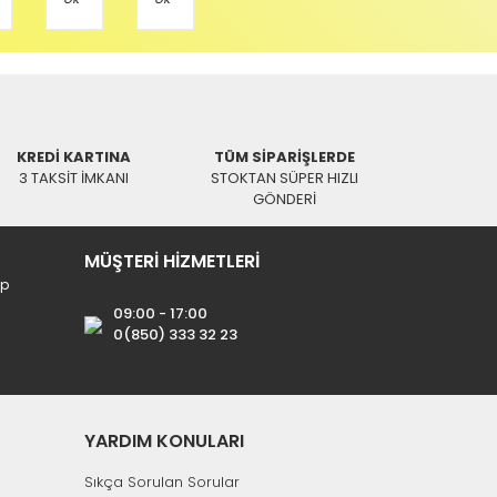
eri
KREDİ KARTINA
TÜM SİPARİŞLERDE
 - Universal
3 TAKSİT İMKANI
STOKTAN SÜPER HIZLI
GÖNDERİ
MÜŞTERİ HİZMETLERİ
ip
09:00 - 17:00
0(850) 333 32 23
YARDIM KONULARI
Sıkça Sorulan Sorular