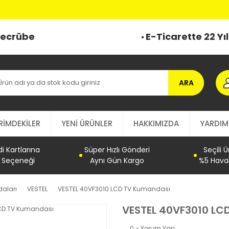
 Tecrübe
E-Ticarette 22 Yı
ARA
RİMDEKİLER
YENİ ÜRÜNLER
HAKKIMIZDA
YARDIM
 Kartlarına
Süper Hızlı Gönderi
Seçili 
t Seçeneği
Aynı Gün Kargo
%5 Haval
aları
VESTEL
VESTEL 40VF3010 LCD TV Kumandası
VESTEL 40VF3010 LC
0 - Yorum Yap