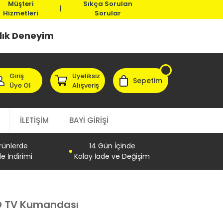
Müşteri
Sıkça Sorulan
Hizmetleri
Sorular
llık Deneyim
Giriş
Üyeliksiz
Sepetim
Üye Ol
Alışveriş
İLETİŞİM
BAYİ GİRİŞİ
Ürünlerde
14 Gün İçinde
e İndirimi
Kolay İade ve Değişim
D TV Kumandası