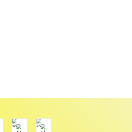
abul edilmez) tekrar satılabilirlik özelliğini kaybetmiş,
u durumda anlaşmalı kargolar ile gönderim yapmanız
Paket üzerine yazarak aşağıdaki adresimize alıcı