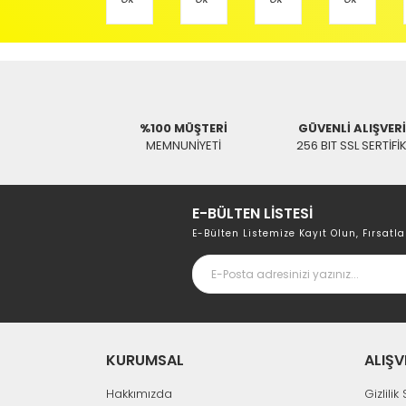
Hızlı Gönderi
SWAT
%100 MÜŞTERİ
GÜVENLİ ALIŞVER
V
MEMNUNİYETİ
256 BIT SSL SERTİFİ
Vestel LCD/Plazma TV Kumanda 2504
158,85 TL
195,32 TL
E-BÜLTEN LİSTESİ
E-Bülten Listemize Kayıt Olun, Fırsatla
KURUMSAL
ALIŞV
Hakkımızda
Gizlili