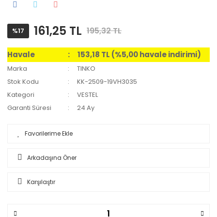
161,25 TL
195,32 TL
%17
Havale
153,18 TL (%5,00 havale indirimi)
Marka
TINKO
Stok Kodu
KK-2509-19VH3035
Kategori
VESTEL
Garanti Süresi
24 Ay
Arkadaşına Öner
Karşılaştır