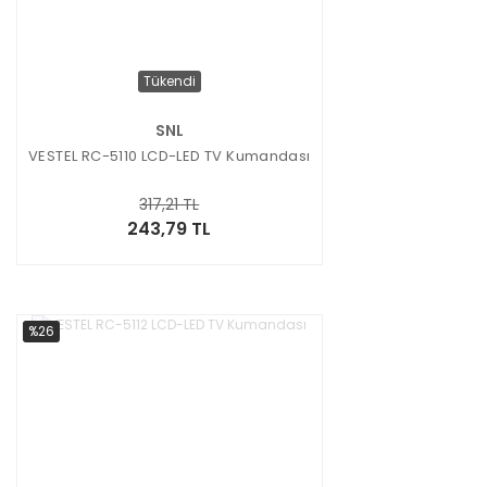
Tükendi
SNL
VESTEL RC-5110 LCD-LED TV Kumandası
317,21 TL
243,79 TL
%26