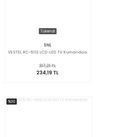
Tükendi
SNL
VESTEL RC-5112 LCD-LED TV Kumandası
317,21 TL
234,19 TL
%30