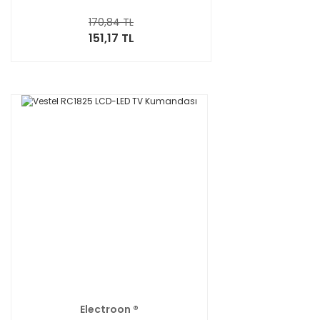
170,84 TL
151,17 TL
Electroon ®