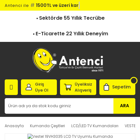
#
1500TL ve üzeri kargo
Antenci ile
Sektörde 55 Yıllık Tecrübe
E-Ticarette 22 Yıllık Deneyim
Giriş
Üyeliksiz
Sepetim
Üye Ol
Alışveriş
ARA
Anasayfa
Kumanda Çeşitleri
LCD/LED TV Kumandaları
VESTEL