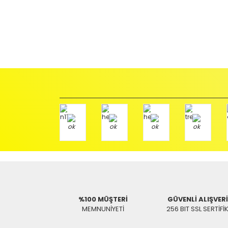
İadeler mutlak surette orijinal kutu veya ambalajı ile bir
Orijinal kutusu/ambalajı bozulmuş (örnek: orijinal kutu ü
başka bir müşteri tarafından satın alınamayacak dur
İade etmek veya Değiştirmek istediğiniz ürün/ürünler 
gerekir.
Ürün Değişimi için;
Ürünü Faturası ile birlikte, Anlaşmalı ARAS Kargo fir
ödemeli olarak göndermenizi rica ederiz.
Antenci Elektronik San.Tic.Ltd.Şti.
Adres : Akıncılar Mh. Pancar Arkası Sk. No:10/B2 KARESİ 
Aras Kargo Anlaşma No : 152 294 193 1342
%100 MÜŞTERİ
GÜVENLİ ALIŞVER
MEMNUNİYETİ
256 BIT SSL SERTİFİ