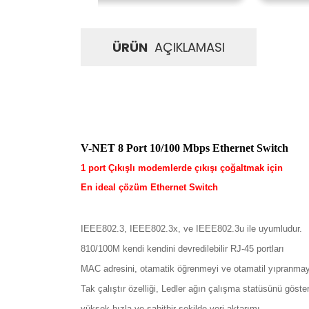
ÜRÜN
AÇIKLAMASI
V-NET 8 Port 10/100 Mbps Ethernet Switch
1 port Çıkışlı modemlerde çıkışı çoğaltmak için
En ideal çözüm Ethernet Switch
IEEE802.3, IEEE802.3x, ve IEEE802.3u ile uyumludur.
810/100M kendi kendini devredilebilir RJ-45 portları
MAC adresini, otamatik öğrenmeyi ve otamatil yıpranmay
Tak çalıştır özelliği, Ledler ağın çalışma statüsünü gösteri
yüksek hızla ve sabitbir şekilde veri aktarımı