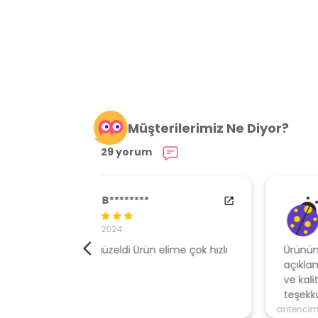
Müşterilerimiz Ne Diyor?
29 yorum
84538554
29.01.2024
elime çok hızlı
Ürününe sahip çıkan, müşteri odaklı
açıklamalar ile gönderen, ambalajı özen
ve kaliteli , hızlı gönderi için mağazaya
teşekkür ederim
antencim