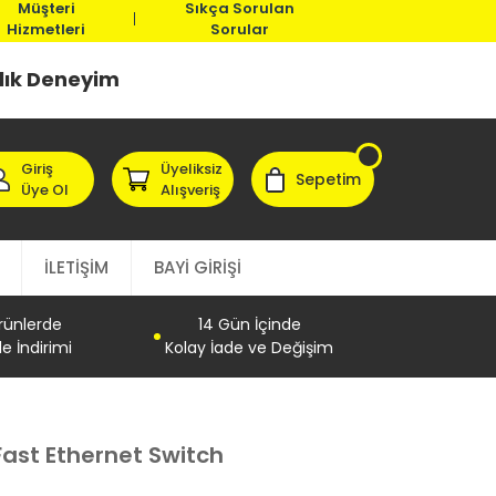
Müşteri
Sıkça Sorulan
Hizmetleri
Sorular
llık Deneyim
Giriş
Üyeliksiz
Sepetim
Üye Ol
Alışveriş
İLETİŞİM
BAYİ GİRİŞİ
Ürünlerde
14 Gün İçinde
e İndirimi
Kolay İade ve Değişim
Fast Ethernet Switch