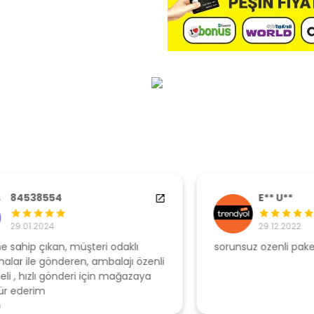
E** U**
29.12.2022
sorunsuz ozenli paketleme
Ş
li
s
u
T