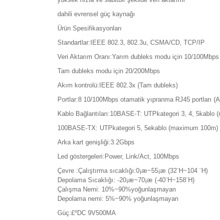
dahili evrensel güç kaynağı
Ürün Spesifikasyonları
Standartlar:IEEE 802.3, 802.3u, CSMA/CD, TCP/IP
Veri Aktarım Oranı:Yarım dubleks modu için 10/100Mbps
Tam dubleks modu için 20/200Mbps
Akım kontrolü:IEEE 802.3x (Tam dubleks)
Portlar:8 10/100Mbps otamatik yıpranma RJ45 portları 
Kablo Bağlantıları:10BASE-T: UTPkategori 3, 4, 5kabl
100BASE-TX: UTPkategori 5, 5ekablo (maximum 100m)
Arka kart genişliği:3.2Gbps
Led göstergeleri:Power, Link/Act, 100Mbps
Çevre :
Çalıştırma sıcaklığı:0¡æ~55¡æ (32¨H~104 ¨H)
Depolama Sıcaklığı: -20¡æ~70¡æ (-40¨H~158¨H)
Çalışma Nemi: 10%~90%yoğunlaşmayan
Depolama nemi: 5%~90% yoğunlaşmayan
Güç:£ºDC 9V500MA