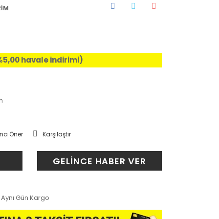
RİM
%5,00 havale indirimi)
h
na Öner
Karşılaştır
GELİNCE HABER VER
Aynı Gün Kargo