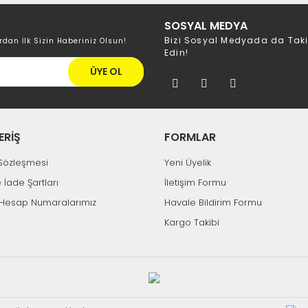
SOSYAL MEDYA
Bizi Sosyal Medyada da Tak
rdan İlk Sizin Haberiniz Olsun!
Edin!
ÜYE OL
ERİŞ
FORMLAR
k Sözleşmesi
Yeni Üyelik
e İade Şartları
İletişim Formu
Hesap Numaralarımız
Havale Bildirim Formu
Kargo Takibi