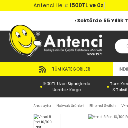
1500TL ve üzeri
Antenci ile
#
Sektörde 55 Yıllık
TÜM KATEGORILER
İNDİ
1500TL Üzeri Siparişlerde
Tüm Kredi
Ücretsiz Kargo
3 Taksi
Anasayfa
Network Ürünleri
Ethernet Switch
V-n