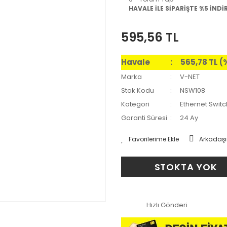
HAVALE İLE SİPARİŞTE %5 İNDİ
595,56 TL
Havale
565,78 TL (
Marka
V-NET
Stok Kodu
NSW108
Kategori
Ethernet Switc
Garanti Süresi
24 Ay
Arkadaşı
STOKTA YOK
Hızlı Gönderi