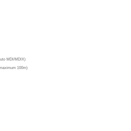
(Auto MDI/MDIX)
o (maximum 100m)