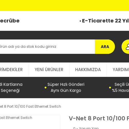
 Tecrübe
E-Ticarette 22 Yı
ARA
RİMDEKİLER
YENİ ÜRÜNLER
HAKKIMIZDA
YARDIM
 Kartlarına
Süper Hızlı Gönderi
Seçili 
t Seçeneği
Aynı Gün Kargo
%5 Haval
et 8 Port 10/100 Fast Ethernet Switch
V-Net 8 Port 10/100 
0 - Yorum Yap