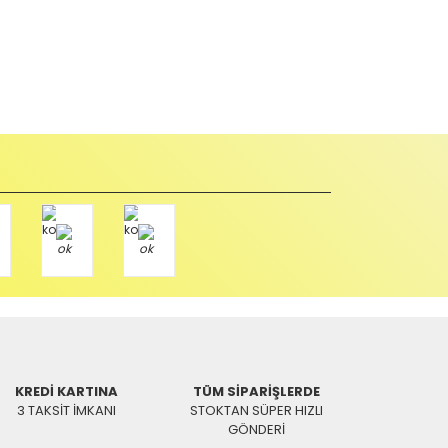
abul edilmez) tekrar satılabilirlik özelliğini kaybetmiş,
u durumda anlaşmalı kargolar ile gönderim yapmanız
Paket üzerine yazarak aşağıdaki adresimize alıcı
KREDİ KARTINA
TÜM SİPARİŞLERDE
3 TAKSİT İMKANI
STOKTAN SÜPER HIZLI
GÖNDERİ