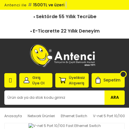
#
1500TL ve üzeri k
Antenci ile
Sektörde 55 Yıllık Tecrübe
E-Ticarette 22 Yıllık Deneyim
Giriş
Üyeliksiz
Sepetim
Üye Ol
Alışveriş
ARA
Anasayfa
Network Ürünleri
Ethernet Switch
V-net 5 Port 10/100 F