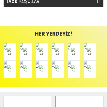
İADE
KOŞULLARI
HER YERDEYİZ!