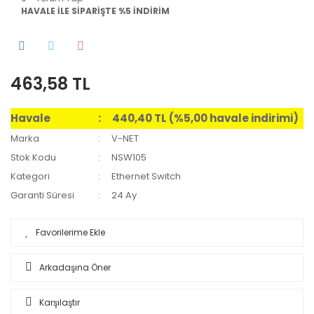
HAVALE İLE SİPARİŞTE %5 İNDİRİM
463,58 TL
Havale
440,40 TL (%5,00 havale indirimi)
Marka
V-NET
Stok Kodu
NSW105
Kategori
Ethernet Switch
Garanti Süresi
24 Ay
Arkadaşına Öner
Karşılaştır