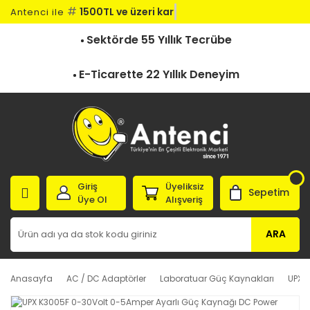
#
1500TL ve üzeri kargo
Antenci ile
Sektörde 55 Yıllık Tecrübe
E-Ticarette 22 Yıllık Deneyim
Giriş
Üyeliksiz
Sepetim
Üye Ol
Alışveriş
ARA
Anasayfa
AC / DC Adaptörler
Laboratuar Güç Kaynakları
UPX 