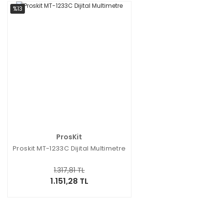
%13
ProsKit
Proskit MT-1233C Dijital Multimetre
1.317,81 TL
1.151,28 TL