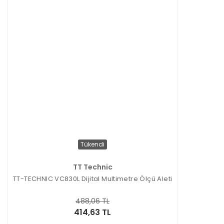
Tükendi
TT Technic
TT-TECHNIC VC830L Dijital Multimetre Ölçü Aleti
488,06 TL
414,63 TL