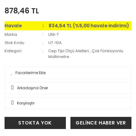
878,46 TL
Havale
834,54 TL (%5,00 havale indirimi)
Marka
UNI-T
Stok Kodu
UT-10A
Kategori
Cep Tipi Ölçü Aletleri
,
Çok Fonksiyonlu
Multimetre
Arkadaşına Öner
Karşılaştır
STOKTA YOK
GELİNCE HABER VER