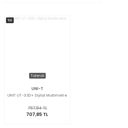
%8
Tükendi
UNI-T
UNIT UT-33D+ Dijital Multimetre
767,84 TL
707,85 TL