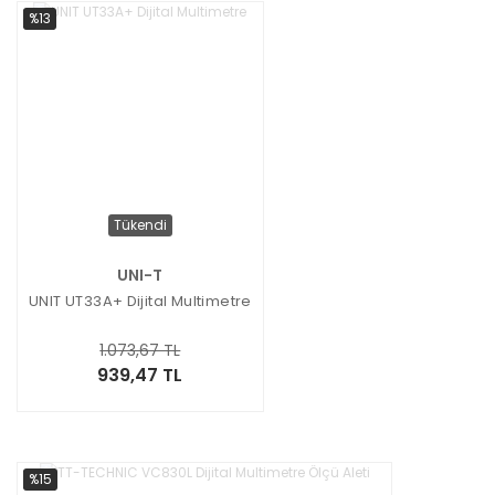
%13
Tükendi
UNI-T
UNIT UT33A+ Dijital Multimetre
1.073,67 TL
939,47 TL
%15