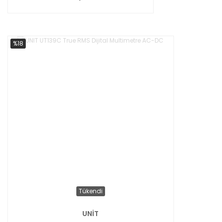
%18
Tükendi
UNİT