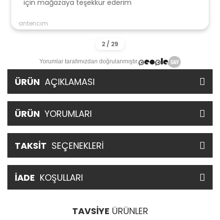
için mağazaya teşekkür ederim
antencim
Yorumlar tarafımızdan doğrulanmıştır.
ÜRÜN
AÇIKLAMASI
ÜRÜN
YORUMLARI
TAKSİT
SEÇENEKLERİ
İADE
KOŞULLARI
TAVSİYE
ÜRÜNLER