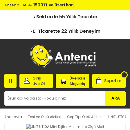
#
1500TL ve üzeri kargo b
Antenci ile
Sektörde 55 Yıllık Tecrübe
E-Ticarette 22 Yıllık Deneyim
Giriş
Üyeliksiz
Sepetim
Üye Ol
Alışveriş
ARA
Anasayfa
Test ve Ölçü Aletleri
Cep Tipi Ölçü Aletleri
UNIT UT10A Mi