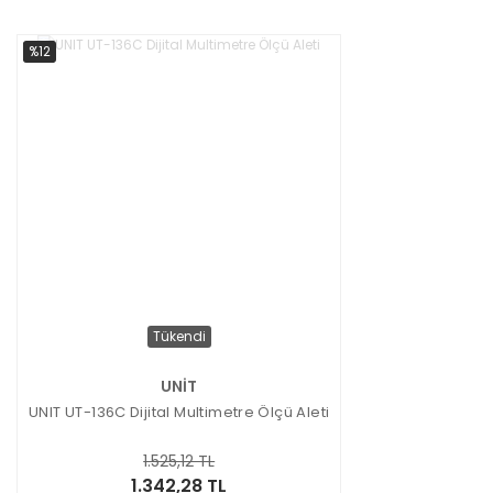
%12
Tükendi
UNİT
UNIT UT-136C Dijital Multimetre Ölçü Aleti
1.525,12 TL
1.342,28 TL