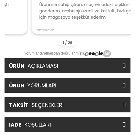
Ürününe sahip çıkan, müşteri odaklı açıklamalar ile
gönderen, ambalajı özenli ve kaliteli , hızlı gönderi
için mağazaya teşekkür ederim
antencim
Yorumlar tarafımızdan doğrulanmıştır.
ÜRÜN
AÇIKLAMASI
ÜRÜN
YORUMLARI
TAKSİT
SEÇENEKLERİ
İADE
KOŞULLARI