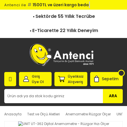
#
1500TL ve üzeri kargo bedava
Antenci ile
Sektörde 55 Yıllık Tecrübe
E-Ticarette 22 Yıllık Deneyim
Giriş
Üyeliksiz
Sepetim
Üye Ol
Alışveriş
ARA
Anasayfa
Test ve Ölçü Aletleri
Anemometre Rüzgar Ölçer
UNIT U