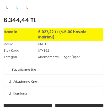
6.344,44 TL
Havale
6.027,22 TL (%5,00 havale
indirimi)
Marka
UNI-T
Stok Kodu
UT-362
Kategori
Anemometre Rüzgar Ölçer
Arkadaşına Öner
Karşılaştır