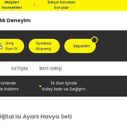
Müşteri
Sıkça Sorulan
Hizmetleri
Sorular
llık Deneyim
Giriş
Üyeliksiz
Sepetim
Üye Ol
Alışveriş
İLETİŞİM
BAYİ GİRİŞİ
Ürünlerde
14 Gün İçinde
e İndirimi
Kolay İade ve Değişim
ital Isı Ayarlı Havya Seti