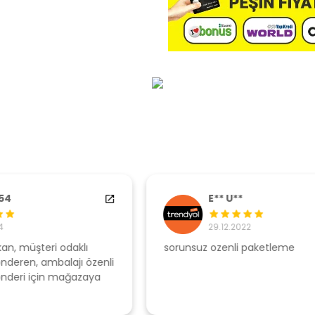
E** U**
29.12.2022
sorunsuz ozenli paketleme
Ş
li
s
u
T