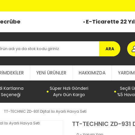
 Tecrübe
E-Ticarette 22 Yı
ARA
RİMDEKİLER
YENİ ÜRÜNLER
HAKKIMIZDA
YARDIM
 Kartlarına
Süper Hızlı Gönderi
Seçili 
t Seçeneği
Aynı Gün Kargo
%5 Haval
TT-TECHNIC ZD-931 Dijital Isı Ayarlı Havya Seti
TT-TECHNIC ZD-931 Dij
0 - Yorum Yap