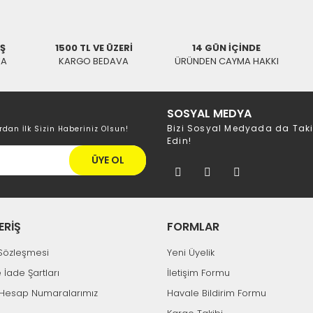
İŞ
1500 TL VE ÜZERİ
14 GÜN İÇİNDE
KA
KARGO BEDAVA
ÜRÜNDEN CAYMA HAKKI
SOSYAL MEDYA
Bizi Sosyal Medyada da Tak
rdan İlk Sizin Haberiniz Olsun!
Edin!
ÜYE OL
ERİŞ
FORMLAR
k Sözleşmesi
Yeni Üyelik
e İade Şartları
İletişim Formu
Hesap Numaralarımız
Havale Bildirim Formu