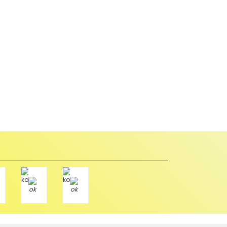
abul edilmez) tekrar satılabilirlik özelliğini kaybetmiş,
u durumda anlaşmalı kargolar ile gönderim yapmanız
Paket üzerine yazarak aşağıdaki adresimize alıcı