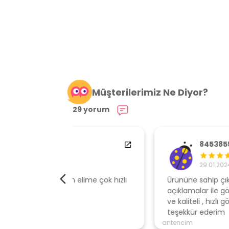
Müşterilerimiz Ne Diyor?
29 yorum
84538554
29.01.2024
elime çok hızlı
Ürününe sahip çıkan, müşteri odaklı
açıklamalar ile gönderen, ambalajı özen
ve kaliteli , hızlı gönderi için mağazaya
teşekkür ederim
antencim