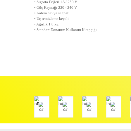
• Sigorta Değeri 1A / 250 V
• Güç Kaynağı 220 - 240 V
• Kalem havya sehpalı
• Uç temizleme keçeli
• Ağırlık 1.8 kg
• Standart Donanım Kullanım Kitapçığı
İadeler mutlak surette orijinal kutu veya ambalajı ile bir
Orijinal kutusu/ambalajı bozulmuş (örnek: orijinal kutu ü
başka bir müşteri tarafından satın alınamayacak dur
İade etmek veya Değiştirmek istediğiniz ürün/ürünler 
gerekir.
Ürün Değişimi için;
Ürünü Faturası ile birlikte, Anlaşmalı ARAS Kargo fir
ödemeli olarak göndermenizi rica ederiz.
Antenci Elektronik San.Tic.Ltd.Şti.
Adres : Akıncılar Mh. Pancar Arkası Sk. No:10/B2 KARESİ 
Aras Kargo Anlaşma No : 152 294 193 1342