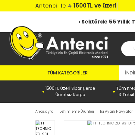
1500TL ve üzeri ka
Antenci ile
#
Sektörde 55 Yıllık
TÜM KATEGORILER
İNDİ
1500TL Üzeri Siparişlerde
Tüm Kredi
Ücretsiz Kargo
3 Taksi
Anasayfa
Lehimleme Ürünleri
Isı Ayarlı Havyalar