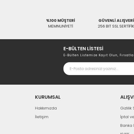
%100 MÜŞTERİ
GÜVENLİ ALIŞVER
MEMNUNİYETİ
256 BIT SSL SERTİFİ
E-BÜLTEN LİSTESİ
E-Bülten Listemize Kayıt Olun, Fırsatla
KURUMSAL
ALIŞV
Hakkımızda
Gizlili
İletişim
İptal v
Banka 