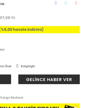
RİM
37,28 TL
 (%5,00 havale indirimi)
alar
na Öner
Karşılaştır
GELİNCE HABER VER
Kargo Bedava