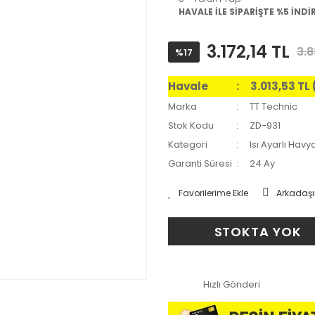
HAVALE İLE SİPARİŞTE %5 İNDİ
3.172,14 TL
3.8
%17
Havale
3.013,53 TL
Marka
TT Technic
Stok Kodu
ZD-931
Kategori
Isı Ayarlı Havy
Garanti Süresi
24 Ay
Arkadaşı
STOKTA YOK
Hızlı Gönderi