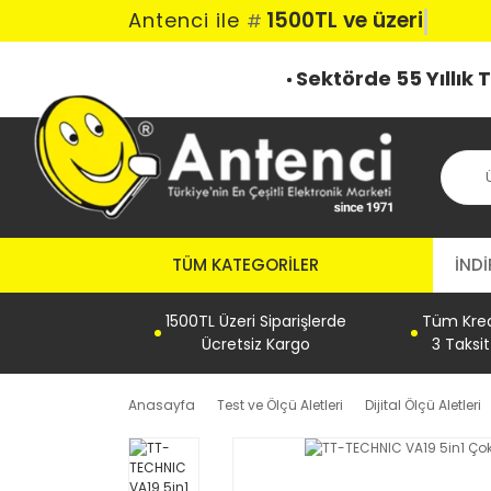
1500TL ve üzeri ka
Antenci ile
#
Sektörde 55 Yıllık
TÜM KATEGORILER
İNDİ
1500TL Üzeri Siparişlerde
Tüm Kredi
Ücretsiz Kargo
3 Taksi
Anasayfa
Test ve Ölçü Aletleri
Dijital Ölçü Aletleri