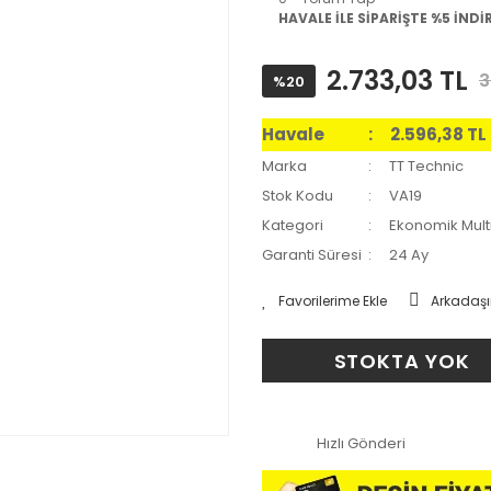
HAVALE İLE SİPARİŞTE %5 İNDİ
2.733,03 TL
3
%20
Havale
2.596,38 TL
Marka
TT Technic
Stok Kodu
VA19
Kategori
Ekonomik Mult
Garanti Süresi
24 Ay
Arkadaşı
STOKTA YOK
Hızlı Gönderi