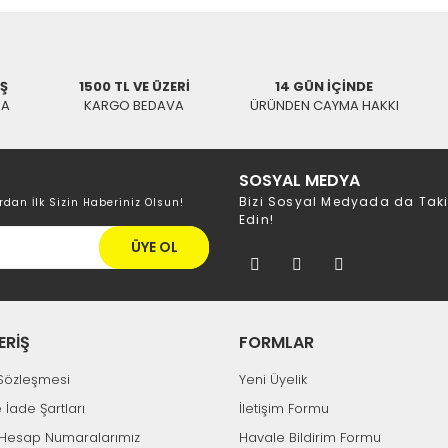
İŞ
1500 TL VE ÜZERİ
14 GÜN İÇİNDE
KA
KARGO BEDAVA
ÜRÜNDEN CAYMA HAKKI
SOSYAL MEDYA
Bizi Sosyal Medyada da Tak
rdan İlk Sizin Haberiniz Olsun!
Edin!
ÜYE OL
ERİŞ
FORMLAR
k Sözleşmesi
Yeni Üyelik
e İade Şartları
İletişim Formu
Hesap Numaralarımız
Havale Bildirim Formu