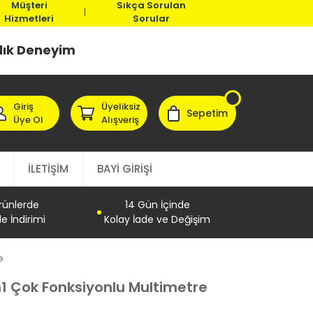
Müşteri
Sıkça Sorulan
Hizmetleri
Sorular
llık Deneyim
Giriş
Üyeliksiz
Sepetim
Üye Ol
Alışveriş
İLETİŞİM
BAYİ GİRİŞİ
Ürünlerde
14 Gün İçinde
e İndirimi
Kolay İade ve Değişim
e
1 Çok Fonksiyonlu Multimetre