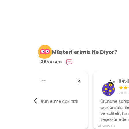
Müşterilerimiz Ne Diyor?
29 yorum
84538554
29.01.2024
elime çok hızlı
Ürününe sahip çıkan, müşteri odaklı
açıklamalar ile gönderen, ambalajı özen
ve kaliteli , hızlı gönderi için mağazaya
teşekkür ederim
antencim