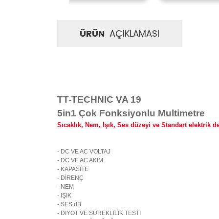
ÜRÜN
AÇIKLAMASI
TT-TECHNIC VA 19
5in1 Çok Fonksiyonlu Multimetre
Sıcaklık, Nem, Işık, Ses düzeyi ve Standart elektrik 
- DC VE AC VOLTAJ
- DC VE AC AKIM
- KAPASİTE
- DİRENÇ
- NEM
- IŞIK
- SES dB
- DİYOT VE SÜREKLİLİK TESTİ