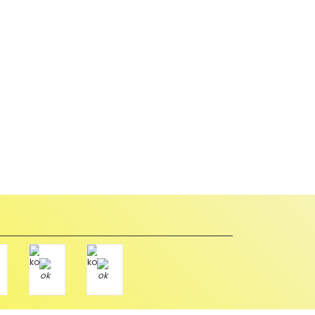
abul edilmez) tekrar satılabilirlik özelliğini kaybetmiş,
u durumda anlaşmalı kargolar ile gönderim yapmanız
Paket üzerine yazarak aşağıdaki adresimize alıcı