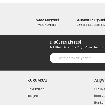
%100 MÜŞTERİ
GÜVENLİ ALIŞVER
MEMNUNİYETİ
256 BIT SSL SERTİFİ
E-BÜLTEN LİSTESİ
E-Bülten Listemize Kayıt Olun, Fırsatla
KURUMSAL
ALIŞV
Hakkımızda
Gizlili
İletişim
İptal v
Banka 