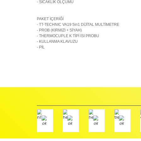
- SICAKLIK ÖLÇÜMÜ
PAKET İÇERİĞİ
- TT-TECHNIC VA19 5in1 DİJİTAL MULTİMETRE
- PROB (KIRMIZI + SİYAH)
- THERMOCUPLE K TİPİ ISI PROBU
- KULLANMA KLAVUZU
- PİL
İadeler mutlak surette orijinal kutu veya ambalajı ile bir
Orijinal kutusu/ambalajı bozulmuş (örnek: orijinal kutu ü
başka bir müşteri tarafından satın alınamayacak dur
İade etmek veya Değiştirmek istediğiniz ürün/ürünler 
gerekir.
Ürün Değişimi için;
Ürünü Faturası ile birlikte, Anlaşmalı ARAS Kargo fir
ödemeli olarak göndermenizi rica ederiz.
Antenci Elektronik San.Tic.Ltd.Şti.
Adres : Akıncılar Mh. Pancar Arkası Sk. No:10/B2 KARESİ 
Aras Kargo Anlaşma No : 152 294 193 1342