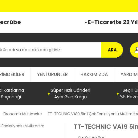
 Tecrübe
E-Ticarette 22 Yı
ARA
RİMDEKİLER
YENİ ÜRÜNLER
HAKKIMIZDA
YARDIM
 Kartlarına
Süper Hızlı Gönderi
Seçili 
t Seçeneği
Aynı Gün Kargo
%5 Haval
Ekonomik Multimetre
TT-TECHNIC VA19 5in1 Çok Fonksiyonlu Multimetr
TT-TECHNIC VA19 5in
0 - Yorum Yap