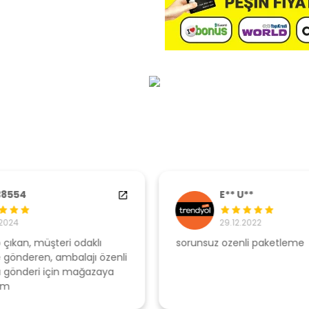
E** U**
29.12.2022
sorunsuz ozenli paketleme
Ş
li
s
u
T