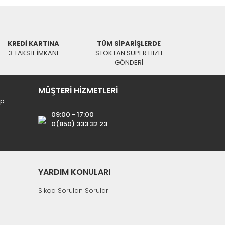
KREDİ KARTINA
TÜM SİPARİŞLERDE
3 TAKSİT İMKANI
STOKTAN SÜPER HIZLI
GÖNDERİ
MÜŞTERİ HİZMETLERİ
ip
09:00 - 17:00
0(850) 333 32 23
YARDIM KONULARI
Sıkça Sorulan Sorular