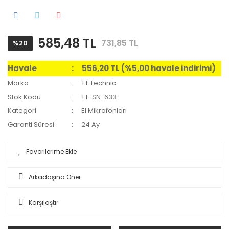
585,48 TL
731,85 TL
%20
Havale
556,20 TL (%5,00 havale indirimi)
Marka
TT Technic
Stok Kodu
TT-SN-633
Kategori
El Mikrofonları
Garanti Süresi
24 Ay
Arkadaşına Öner
Karşılaştır