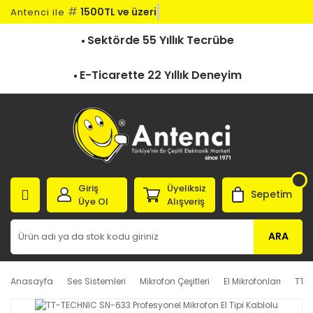
#
1500TL ve üzeri
Antenci ile
Sektörde 55 Yıllık Tecrübe
E-Ticarette 22 Yıllık Deneyim
Giriş
Üyeliksiz
Sepetim
Üye Ol
Alışveriş
ARA
Anasayfa
Ses Sistemleri
Mikrofon Çeşitleri
El Mikrofonları
TT-T