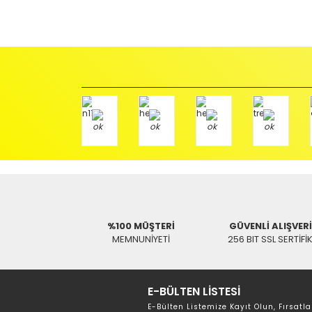
Orijinal kutusu/ambalajı bozulmuş (örnek: orijinal kutu ü
başka bir müşteri tarafından satın alınamayacak dur
İade etmek veya Değiştirmek istediğiniz ürün/ürünler 
gerekir.
Ürün Değişimi için;
Ürünü Faturası ile birlikte, Anlaşmalı ARAS Kargo fir
ödemeli olarak göndermenizi rica ederiz.
Antenci Elektronik San.Tic.Ltd.Şti.
Adres : Akıncılar Mh. Pancar Arkası Sk. No:10/B2 KARESİ 
Aras Kargo Anlaşma No : 152 294 193 1342
%100 MÜŞTERİ
GÜVENLİ ALIŞVER
MEMNUNİYETİ
256 BIT SSL SERTİFİ
E-BÜLTEN LİSTESİ
E-Bülten Listemize Kayıt Olun, Fırsatla