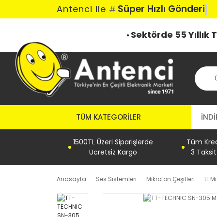
Süper Hızlı Gönderi
Antenci ile
#
Sektörde 55 Yıllık
TÜM KATEGORILER
İNDİ
1500TL Üzeri Siparişlerde
Tüm Kredi
Ücretsiz Kargo
3 Taksi
Anasayfa
Ses Sistemleri
Mikrofon Çeşitleri
El M