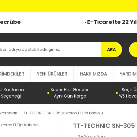
 Tecrübe
E-Ticarette 22 Yı
ARA
RİMDEKİLER
YENİ ÜRÜNLER
HAKKIMIZDA
YARDIM
 Kartlarına
Süper Hızlı Gönderi
Seçili 
t Seçeneği
Aynı Gün Kargo
%5 Haval
ikrofonları
TT-TECHNIC SN-305 Mikrofon El Tipi Kablolu
TT-TECHNIC SN-305 Mi
0 - Yorum Yap