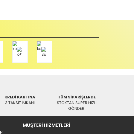
abul edilmez) tekrar satılabilirlik özelliğini kaybetmiş,
u durumda anlaşmalı kargolar ile gönderim yapmanız
Paket üzerine yazarak aşağıdaki adresimize alıcı
KREDİ KARTINA
TÜM SİPARİŞLERDE
3 TAKSİT İMKANI
STOKTAN SÜPER HIZLI
GÖNDERİ
MÜŞTERİ HİZMETLERİ
ip