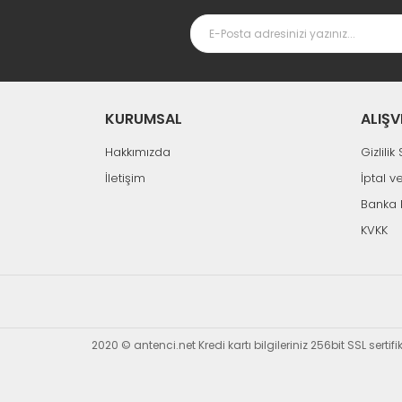
KURUMSAL
ALIŞV
Hakkımızda
Gizlili
İletişim
İptal v
Banka 
KVKK
2020 © antenci.net Kredi kartı bilgileriniz 256bit SSL sertif