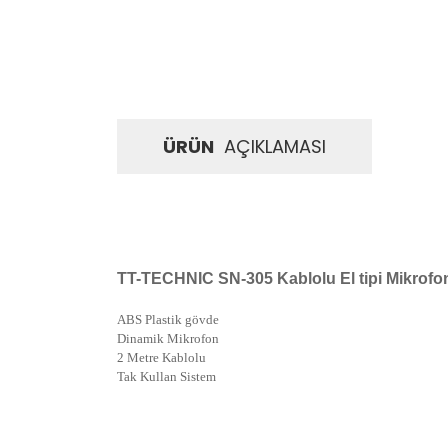
ÜRÜN
AÇIKLAMASI
TT-TECHNIC SN-305
Kablolu El tipi Mikrofo
ABS Plastik gövde
Dinamik Mikrofon
2 Metre Kablolu
Tak Kullan Sistem
İadeler mutlak surette orijinal kutu veya ambalajı ile bir