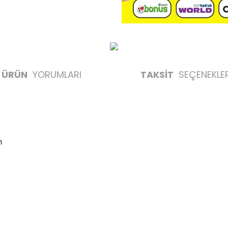
ÜRÜN
YORUMLARI
TAKSİT
SEÇENEKLER
n
likte yapılmalıdır.