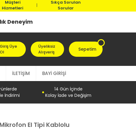
Müşteri
Sıkça Sorulan
Hizmetleri
Sorular
llık Deneyim
Giriş Üye
Üyeliksiz
Sepetim
Ol
Alışveriş
İLETİŞİM
BAYİ GİRİŞİ
Ürünlerde
14 Gün İçinde
e İndirimi
Kolay İade ve Değişim
krofon El Tipi Kablolu