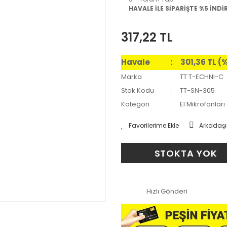
HAVALE İLE SİPARİŞTE %5 İNDİ
317,22 TL
Havale
301,36 TL (
Marka
TT T-ECHNI-C
Stok Kodu
TT-SN-305
Kategori
El Mikrofonları
Arkadaşı
STOKTA YOK
Hızlı Gönderi