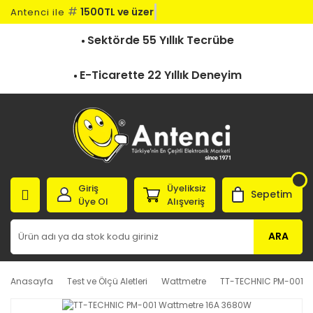
#
1500TL ve üzeri
Antenci ile
Sektörde 55 Yıllık Tecrübe
E-Ticarette 22 Yıllık Deneyim
Giriş
Üyeliksiz
Sepetim
Üye Ol
Alışveriş
ARA
Anasayfa
Test ve Ölçü Aletleri
Wattmetre
TT-TECHNIC PM-001 W