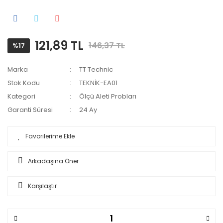
121,89 TL
146,37 TL
%17
Marka
TT Technic
Stok Kodu
TEKNİK-EA01
Kategori
Ölçü Aleti Probları
Garanti Süresi
24 Ay
Arkadaşına Öner
Karşılaştır