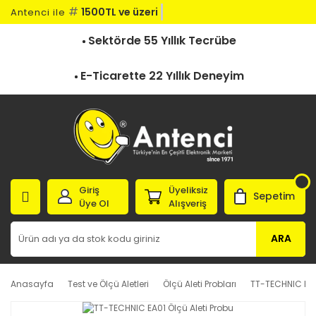
#
1500TL ve üzeri k
Antenci ile
Sektörde 55 Yıllık Tecrübe
E-Ticarette 22 Yıllık Deneyim
Giriş
Üyeliksiz
Sepetim
Üye Ol
Alışveriş
ARA
Anasayfa
Test ve Ölçü Aletleri
Ölçü Aleti Probları
TT-TECHNIC EA01