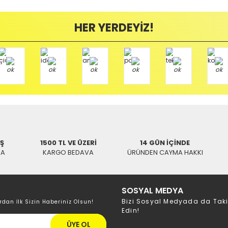
Bu ürüne ilk yorumu siz yapın!
ayıplı (Arızalı) ise kargo ücreti firmamız tarafından karşılanmaktadır. B
HER YERDEYİZ!
Yorum Yaz
mamızı kullanarak ve göndereceğiniz Kargo firmasının anlaşma numarasını 
/ BALIKESİR
İŞ
1500 TL VE ÜZERİ
14 GÜN İÇİNDE
KA
KARGO BEDAVA
ÜRÜNDEN CAYMA HAKKI
SOSYAL MEDYA
Bizi Sosyal Medyada da Tak
rdan İlk Sizin Haberiniz Olsun!
Edin!
ÜYE OL