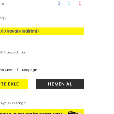
RİM
7 TL
5,00 havale indirimi)
7D Havya Uçları
na Öner
Karşılaştır
ETE EKLE
HEMEN AL
Aynı Gün Kargo