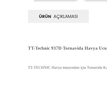
ÜRÜN
AÇIKLAMASI
TT-Technic 937D Tornavida Havya Uc
TT-TECHNIC Havya istasyonları için Tornavida K
İadeler mutlak surette orijinal kutu veya ambalajı ile bir
Orijinal kutusu/ambalajı bozulmuş (örnek: orijinal kutu ü
başka bir müşteri tarafından satın alınamayacak dur