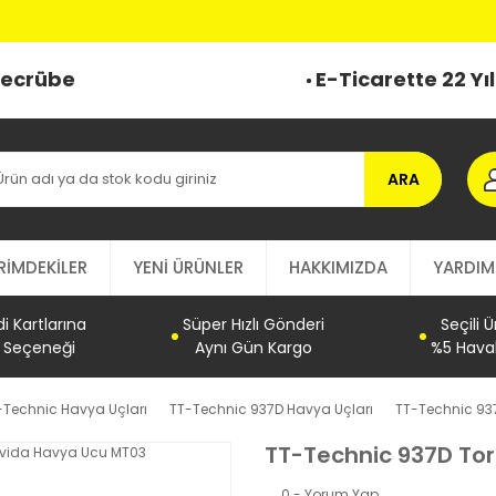
 Tecrübe
E-Ticarette 22 Yı
ARA
RİMDEKİLER
YENİ ÜRÜNLER
HAKKIMIZDA
YARDIM
 Kartlarına
Süper Hızlı Gönderi
Seçili 
t Seçeneği
Aynı Gün Kargo
%5 Haval
-Technic Havya Uçları
TT-Technic 937D Havya Uçları
TT-Technic 93
TT-Technic 937D To
0 - Yorum Yap