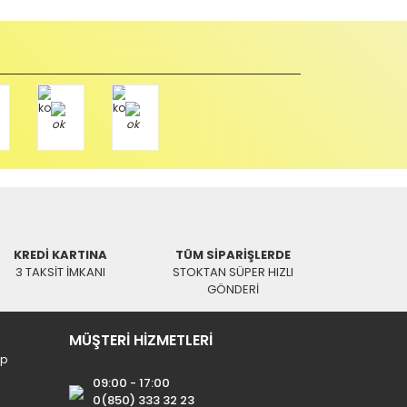
u durumda anlaşmalı kargolar ile gönderim yapmanız
Paket üzerine yazarak aşağıdaki adresimize alıcı
KREDİ KARTINA
TÜM SİPARİŞLERDE
3 TAKSİT İMKANI
STOKTAN SÜPER HIZLI
GÖNDERİ
MÜŞTERİ HİZMETLERİ
ip
09:00 - 17:00
0(850) 333 32 23