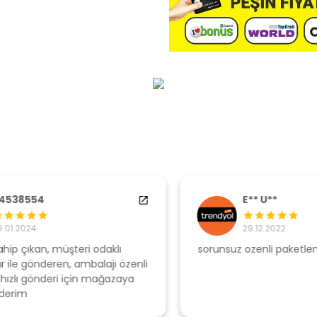
E** U**
29.12.2022
sorunsuz ozenli paketleme
Ş
li
s
u
T