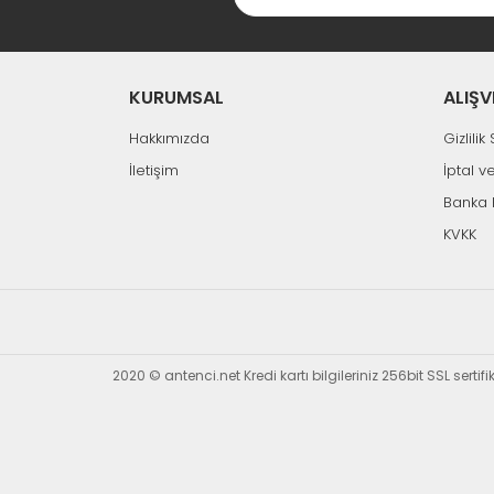
KURUMSAL
ALIŞV
Hakkımızda
Gizlili
İletişim
İptal v
Banka 
KVKK
2020 © antenci.net Kredi kartı bilgileriniz 256bit SSL sertif