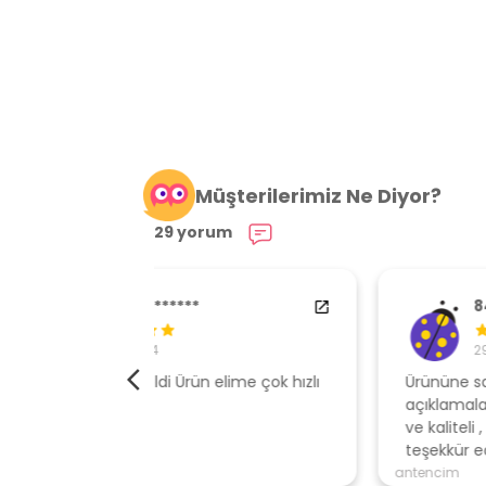
Müşterilerimiz Ne Diyor?
29 yorum
84538554
29.01.2024
elime çok hızlı
Ürününe sahip çıkan, müşteri odaklı
açıklamalar ile gönderen, ambalajı özen
ve kaliteli , hızlı gönderi için mağazaya
teşekkür ederim
antencim