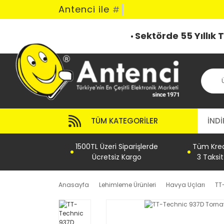
Antenci ile
#
Sektörde 55 Yıllık
TÜM KATEGORILER
İNDİ
1500TL Üzeri Siparişlerde
Tüm Kredi
Ücretsiz Kargo
3 Taksi
Anasayfa
Lehimleme Ürünleri
Havya Uçları
TT