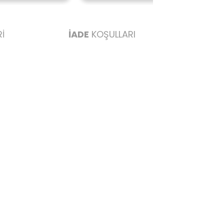
İ
İADE
KOŞULLARI
abul edilmez) tekrar satılabilirlik özelliğini kaybetmiş,