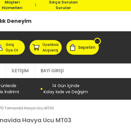
Müşteri
Sıkça Sorulan
Hizmetleri
Sorular
llık Deneyim
Giriş
Üyeliksiz
Sepetim
Üye Ol
Alışveriş
İLETİŞİM
BAYİ GİRİŞİ
Ürünlerde
14 Gün İçinde
e İndirimi
Kolay İade ve Değişim
7D Tornavida Havya Ucu MT03
rnavida Havya Ucu MT03