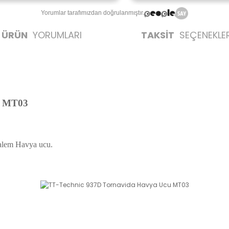
Yorumlar tarafımızdan doğrulanmıştır.
ÜRÜN
YORUMLARI
TAKSİT
SEÇENEKLER
u MT03
alem Havya ucu.
likte yapılmalıdır.
zerine kargo etiketi yapıştırılmış ve kargo koli bandı ile bantlanmış ürünler k
umda olan ürünlerin iadesi kabul edilmemektedir.