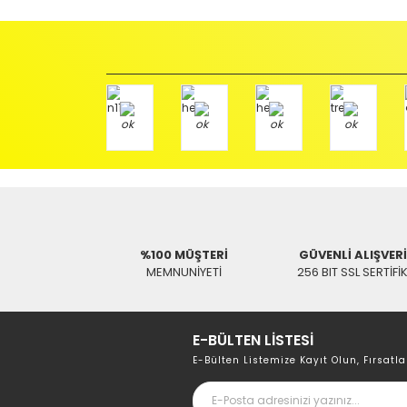
İade etmek veya Değiştirmek istediğiniz ürün/ürünler 
gerekir.
Ürün Değişimi için;
Ürünü Faturası ile birlikte, Anlaşmalı ARAS Kargo fir
ödemeli olarak göndermenizi rica ederiz.
Antenci Elektronik San.Tic.Ltd.Şti.
Adres : Akıncılar Mh. Pancar Arkası Sk. No:10/B2 KARESİ 
Aras Kargo Anlaşma No : 152 294 193 1342
%100 MÜŞTERİ
GÜVENLİ ALIŞVER
MEMNUNİYETİ
256 BIT SSL SERTİFİ
E-BÜLTEN LİSTESİ
E-Bülten Listemize Kayıt Olun, Fırsatla