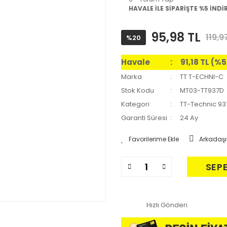
HAVALE İLE SİPARİŞTE %5 İNDİ
95,98 TL
119,9
%20
Havale
91,18 TL (%
Marka
TT T-ECHNI-C
Stok Kodu
MT03-TT937D
Kategori
TT-Technic 93
Garanti Süresi
24 Ay
Arkadaşı
SEP
Hızlı Gönderi