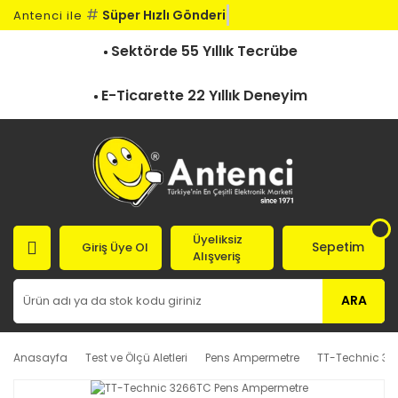
#
Süper Hızlı Gönderi
Antenci ile
Sektörde 55 Yıllık Tecrübe
E-Ticarette 22 Yıllık Deneyim
Üyeliksiz
Sepetim
Giriş Üye Ol
Alışveriş
ARA
Anasayfa
Test ve Ölçü Aletleri
Pens Ampermetre
TT-Technic 32