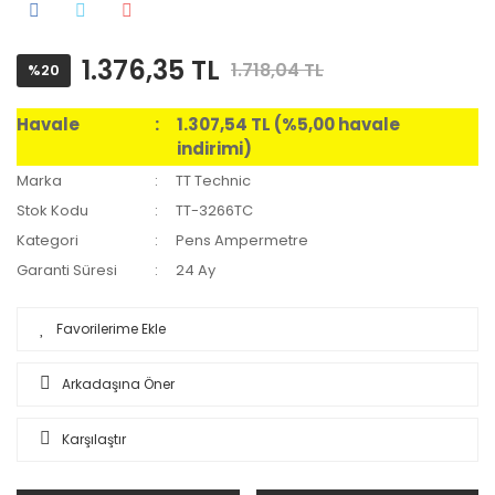
1.376,35 TL
1.718,04 TL
%20
Havale
1.307,54 TL (%5,00 havale
indirimi)
Marka
TT Technic
Stok Kodu
TT-3266TC
Kategori
Pens Ampermetre
Garanti Süresi
24 Ay
Arkadaşına Öner
Karşılaştır