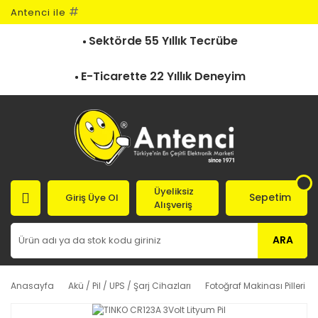
#
Antenci ile
Sektörde 55 Yıllık Tecrübe
E-Ticarette 22 Yıllık Deneyim
Üyeliksiz
Sepetim
Giriş Üye Ol
Alışveriş
ARA
Anasayfa
Akü / Pil / UPS / Şarj Cihazları
Fotoğraf Makinası Pilleri