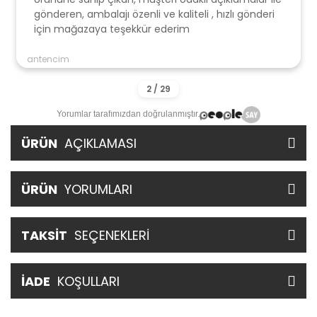
gönderen, ambalajı özenli ve kaliteli , hızlı gönderi
için mağazaya teşekkür ederim
antencim
Yorumlar tarafımızdan doğrulanmıştır.
ÜRÜN
AÇIKLAMASI
ÜRÜN
YORUMLARI
TAKSİT
SEÇENEKLERİ
İADE
KOŞULLARI