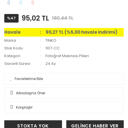
95,02 TL
180,44 TL
%47
Havale
90,27 TL (%5,00 havale indirimi)
Marka
TINKO
Stok Kodu
1107-CC
Kategori
Fotoğraf Makinası Pilleri
Garanti Süresi
24 Ay
Arkadaşına Öner
Karşılaştır
STOKTA YOK
GELİNCE HABER VER