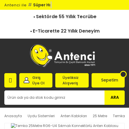
#
Süper Hızl
Antenci ile
Sektörde 55 Yıllık Tecrübe
E-Ticarette 22 Yıllık Deneyim
Giriş
Üyeliksiz
Sepetim
Üye Ol
Alışveriş
ARA
Anasayfa
Uydu Sistemleri
Anten Kabloları
25 Metre
Temka 25