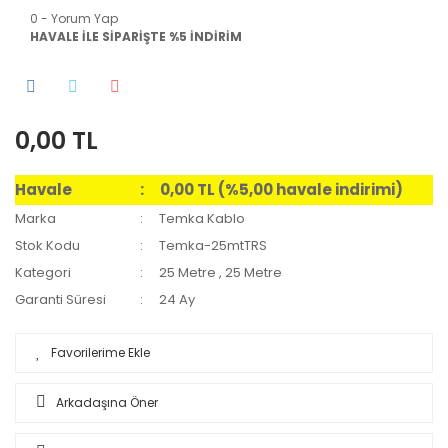
0 - Yorum Yap
HAVALE İLE SİPARİŞTE %5 İNDİRİM
0,00 TL
Havale
0,00 TL (%5,00 havale indirimi)
Marka
Temka Kablo
Stok Kodu
Temka-25mtTRS
Kategori
25 Metre
,
25 Metre
Garanti Süresi
24 Ay
Arkadaşına Öner