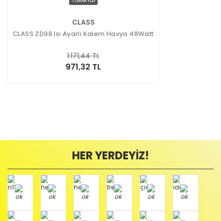
CLASS
CLASS ZD98 Isı Ayarlı Kalem Havya 48Watt
1.171,44 TL
971,32 TL
HER YERDEYİZ!