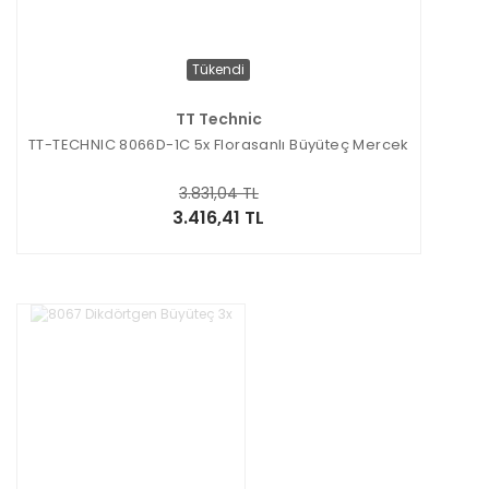
Tükendi
TT Technic
TT-TECHNIC 8066D-1C 5x Florasanlı Büyüteç Mercek
3.831,04 TL
3.416,41 TL