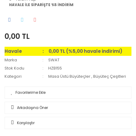
HAVALE İLE SİPARİŞTE %5 İNDİRİM
0,00 TL
Havale
0,00 TL (%5,00 havale indirimi)
Marka
SWAT
Stok Kodu
HZB155
Kategori
Masa Üstü Büyüteçler
,
Büyüteç Çeşitleri
Arkadaşına Öner
Karşılaştır