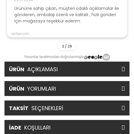
Ürününe sahip çıkan, müşteri odaklı açıklamalar ile
gönderen, ambalajı özenli ve kaliteli , hızlı gönderi
için mağazaya teşekkür ederim
antencim
Yorumlar tarafımızdan doğrulanmıştır.
ÜRÜN
AÇIKLAMASI
ÜRÜN
YORUMLARI
TAKSİT
SEÇENEKLERİ
İADE
KOŞULLARI