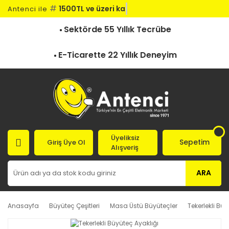
#
1500TL ve üzeri kargo
Antenci ile
Sektörde 55 Yıllık Tecrübe
E-Ticarette 22 Yıllık Deneyim
Üyeliksiz
Sepetim
Giriş Üye Ol
Alışveriş
ARA
Anasayfa
Büyüteç Çeşitleri
Masa Üstü Büyüteçler
Tekerlekli Büy