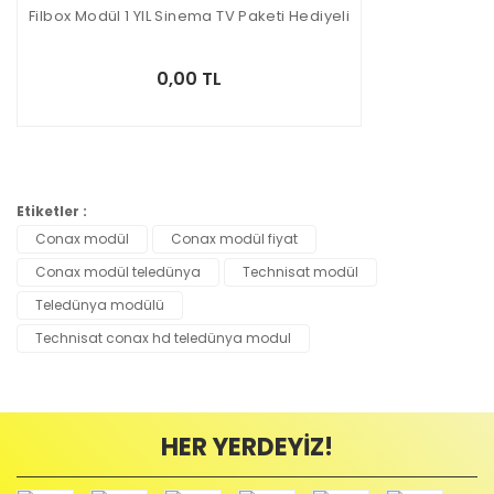
Filbox Modül 1 YIL Sinema TV Paketi Hediyeli
0,00 TL
Etiketler :
Conax modül
Conax modül fiyat
Conax modül teledünya
Technisat modül
Teledünya modülü
Technisat conax hd teledünya modul
HER YERDEYİZ!