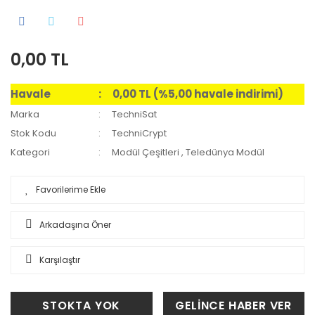
0,00 TL
Havale
0,00 TL (%5,00 havale indirimi)
Marka
TechniSat
Stok Kodu
TechniCrypt
Kategori
Modül Çeşitleri
,
Teledünya Modül
Arkadaşına Öner
Karşılaştır
STOKTA YOK
GELİNCE HABER VER