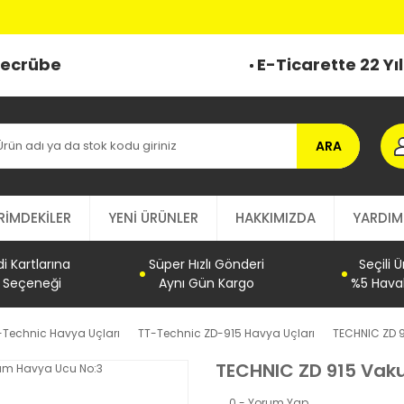
 Tecrübe
E-Ticarette 22 Yı
ARA
RİMDEKİLER
YENİ ÜRÜNLER
HAKKIMIZDA
YARDIM
 Kartlarına
Süper Hızlı Gönderi
Seçili 
t Seçeneği
Aynı Gün Kargo
%5 Haval
-Technic Havya Uçları
TT-Technic ZD-915 Havya Uçları
TECHNIC ZD 
TECHNIC ZD 915 Vak
0 - Yorum Yap