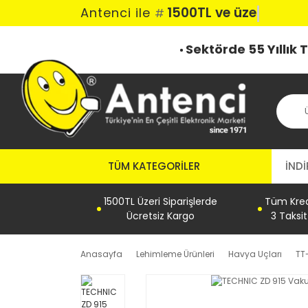
1500TL ve üzeri
Antenci ile
#
Sektörde 55 Yıllık
TÜM KATEGORILER
İNDİ
1500TL Üzeri Siparişlerde
Tüm Kredi
Ücretsiz Kargo
3 Taksi
Anasayfa
Lehimleme Ürünleri
Havya Uçları
TT