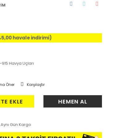
RİM
%5,00 havale indirimi)
-915 Havya Uçları
na Öner
Karşılaştır
ETE EKLE
HEMEN AL
Aynı Gün Kargo