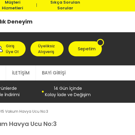
Müşteri
Sıkça Sorulan
Hizmetleri
Sorular
llık Deneyim
Giriş
Üyeliksiz
Sepetim
Üye Ol
Alışveriş
İLETİŞİM
BAYİ GİRİŞİ
Ürünlerde
14 Gün İçinde
e İndirimi
Kolay İade ve Değişim
915 Vakum Havya Ucu No:3
um Havya Ucu No:3