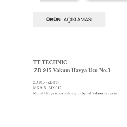
ÜRÜN
AÇIKLAMASI
TT-TECHNIC
ZD 915 Vakum Havya Ucu No:3
ZD 915 - ZD 917
MX 915 - MX 917
Model Havya istasyonları için Orjinal Vakum havya ucu.