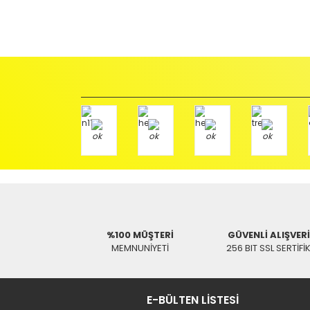
İadeler mutlak surette orijinal kutu veya ambalajı ile bir
Orijinal kutusu/ambalajı bozulmuş (örnek: orijinal kutu ü
başka bir müşteri tarafından satın alınamayacak dur
İade etmek veya Değiştirmek istediğiniz ürün/ürünler 
gerekir.
Ürün Değişimi için;
Ürünü Faturası ile birlikte, Anlaşmalı ARAS Kargo fir
ödemeli olarak göndermenizi rica ederiz.
Antenci Elektronik San.Tic.Ltd.Şti.
Adres : Akıncılar Mh. Pancar Arkası Sk. No:10/B2 KARESİ 
Aras Kargo Anlaşma No : 152 294 193 1342
%100 MÜŞTERİ
GÜVENLİ ALIŞVER
MEMNUNİYETİ
256 BIT SSL SERTİFİ
E-BÜLTEN LİSTESİ