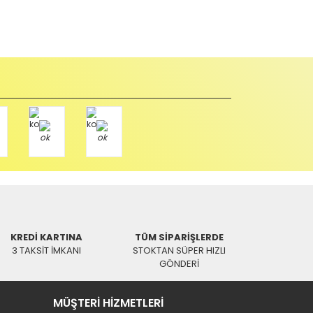
abul edilmez) tekrar satılabilirlik özelliğini kaybetmiş,
u durumda anlaşmalı kargolar ile gönderim yapmanız
Paket üzerine yazarak aşağıdaki adresimize alıcı
KREDİ KARTINA
TÜM SİPARİŞLERDE
3 TAKSİT İMKANI
STOKTAN SÜPER HIZLI
GÖNDERİ
MÜŞTERİ HİZMETLERİ