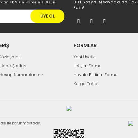
Bizi Sosyal Medyada da Tak
rdan İlk Sizin Haberiniz Olsun!
Edin!
ÜYE OL
ERİŞ
FORMLAR
k Sözleşmesi
Yeni Üyelik
e İade Şartları
İletişim Formu
Hesap Numaralarımız
Havale Bildirim Formu
Kargo Takibi
ikası ile korunmaktadır.