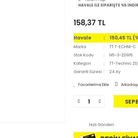
HAVALE İLE SİPARİŞTE %5 İNDİ
158,37 TL
Havale
150,45 TL (
Marka
TT T-ECHNI-C
Stok Kodu
N5-3-ZD915
Kategori
TT-Technic ZD
Garanti Süresi
24 Ay
Arkadaşı
SEP
Hızlı Gönderi