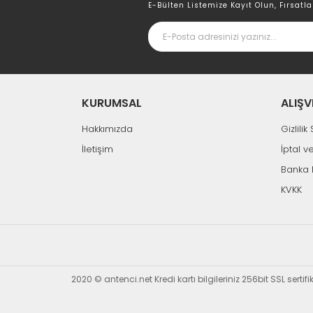
E-Bülten Listemize Kayıt Olun, Fırsatla
KURUMSAL
ALIŞV
Hakkımızda
Gizlili
İletişim
İptal v
Banka 
KVKK
2020 © antenci.net Kredi kartı bilgileriniz 256bit SSL sertif