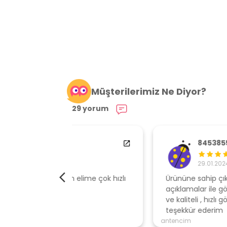
Müşterilerimiz Ne Diyor?
29 yorum
84538554
29.01.2024
elime çok hızlı
Ürününe sahip çıkan, müşteri odaklı
açıklamalar ile gönderen, ambalajı özen
ve kaliteli , hızlı gönderi için mağazaya
teşekkür ederim
antencim