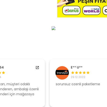
E** U**
29.12.2022
sorunsuz ozenli paketleme
Ş
li
s
u
T