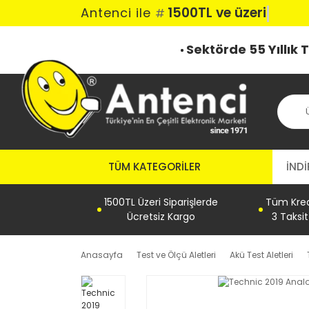
1500TL ve üzeri ka
Antenci ile
#
Sektörde 55 Yıllık
TÜM KATEGORILER
İNDİ
1500TL Üzeri Siparişlerde
Tüm Kredi
Ücretsiz Kargo
3 Taksi
Anasayfa
Test ve Ölçü Aletleri
Akü Test Aletleri