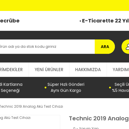
 Tecrübe
E-Ticarette 22 Yı
ARA
RİMDEKİLER
YENİ ÜRÜNLER
HAKKIMIZDA
YARDIM
 Kartlarına
Süper Hızlı Gönderi
Seçili 
t Seçeneği
Aynı Gün Kargo
%5 Haval
Technic 2019 Analog Akü Test Cihazı
Technic 2019 Analog
0 - Yorum Yap