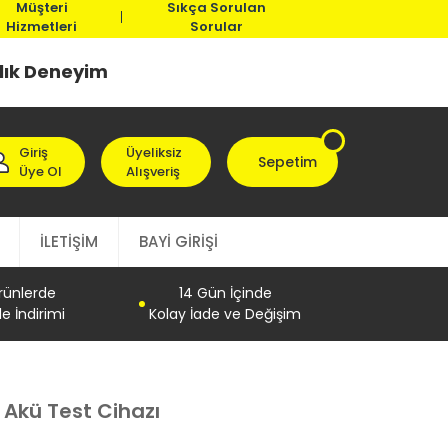
Müşteri
Sıkça Sorulan
Hizmetleri
Sorular
llık Deneyim
Giriş
Üyeliksiz
Sepetim
Üye Ol
Alışveriş
İLETİŞİM
BAYİ GİRİŞİ
Ürünlerde
14 Gün İçinde
e İndirimi
Kolay İade ve Değişim
 Akü Test Cihazı