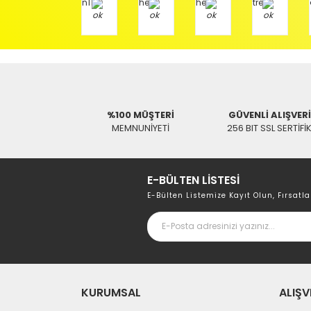
Aras Kargo Anlaşma No : 152 294 193 1342
%100 MÜŞTERİ
GÜVENLİ ALIŞVER
MEMNUNİYETİ
256 BIT SSL SERTİFİ
E-BÜLTEN LİSTESİ
E-Bülten Listemize Kayıt Olun, Fırsatla
KURUMSAL
ALIŞV