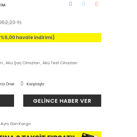
RİM
.952,23 TL
 (%5,00 havale indirimi)
ri
,
Akü Şarj Cihazları
,
Akü Test Cihazları
na Öner
Karşılaştır
GELİNCE HABER VER
Aynı Gün Kargo