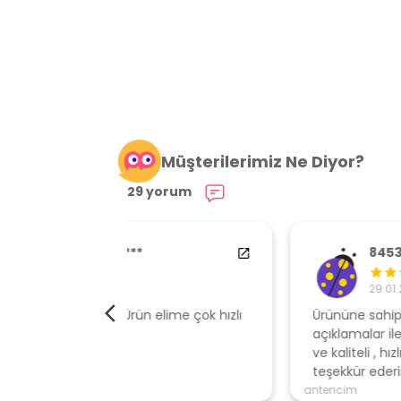
Müşterilerimiz Ne Diyor?
29 yorum
84538554
29.01.2024
elime çok hızlı
Ürününe sahip çıkan, müşteri odaklı
açıklamalar ile gönderen, ambalajı özen
ve kaliteli , hızlı gönderi için mağazaya
teşekkür ederim
antencim