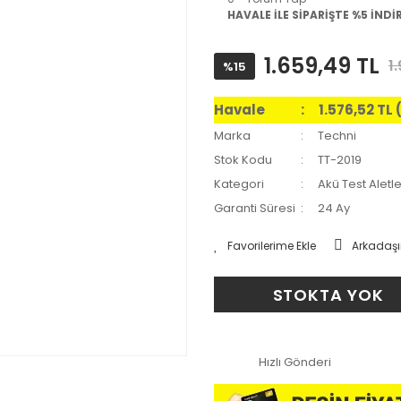
HAVALE İLE SİPARİŞTE %5 İNDİ
1.659,49 TL
1
%15
Havale
1.576,52 TL
Marka
Techni
Stok Kodu
TT-2019
Kategori
Akü Test Aletle
Garanti Süresi
24 Ay
Arkadaşı
STOKTA YOK
Hızlı Gönderi