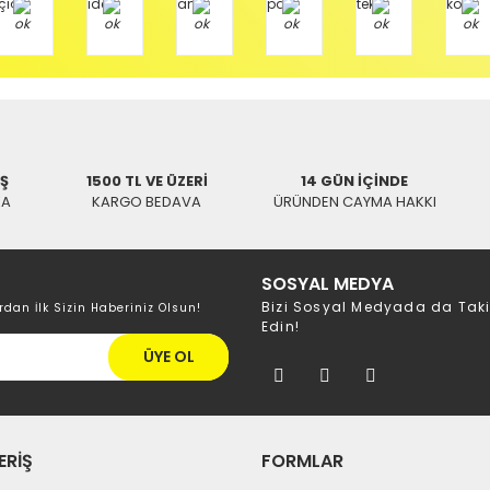
İŞ
1500 TL VE ÜZERİ
14 GÜN İÇİNDE
KA
KARGO BEDAVA
ÜRÜNDEN CAYMA HAKKI
SOSYAL MEDYA
Bizi Sosyal Medyada da Tak
rdan İlk Sizin Haberiniz Olsun!
Edin!
ÜYE OL
ERİŞ
FORMLAR