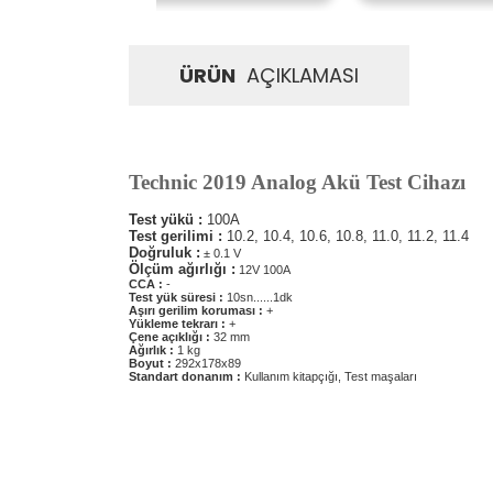
ÜRÜN
AÇIKLAMASI
Technic 2019 Analog Akü Test Cihazı
Test yükü :
100A
Test gerilimi :
10.2, 10.4, 10.6, 10.8, 11.0, 11.2, 11.4
Doğruluk :
± 0.1 V
Ölçüm ağırlığı :
12V 100A
CCA :
-
Test yük süresi :
10sn......1dk
Aşırı gerilim koruması :
+
Yükleme tekrarı :
+
Çene açıklığı :
32 mm
Ağırlık :
1 kg
Boyut :
292x178x89
Standart donanım :
Kullanım kitapçığı, Test maşaları