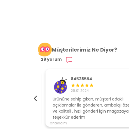
Müşterilerimiz Ne Diyor?
29 yorum
84538554
29.01.2024
elime çok hızlı
Ürününe sahip çıkan, müşteri odaklı
açıklamalar ile gönderen, ambalajı özen
ve kaliteli , hızlı gönderi için mağazaya
teşekkür ederim
antencim