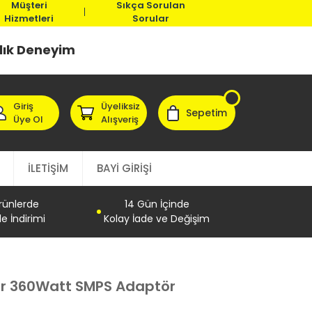
Müşteri
Sıkça Sorulan
Hizmetleri
Sorular
llık Deneyim
Giriş
Üyeliksiz
Sepetim
Üye Ol
Alışveriş
İLETİŞİM
BAYİ GİRİŞİ
Ürünlerde
14 Gün İçinde
e İndirimi
Kolay İade ve Değişim
r 360Watt SMPS Adaptör