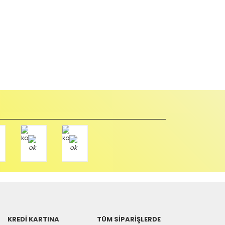
abul edilmez) tekrar satılabilirlik özelliğini kaybetmiş,
u durumda anlaşmalı kargolar ile gönderim yapmanız
Paket üzerine yazarak aşağıdaki adresimize alıcı
KREDİ KARTINA
TÜM SİPARİŞLERDE