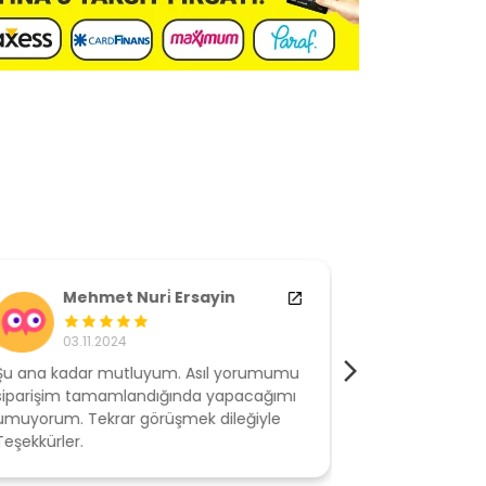
Mehmet Nuri̇ Ersayin
M** G
03.11.2024
17.10.2
u ana kadar mutluyum. Asıl yorumumu
Ürünü bu gün t
iparişim tamamlandığında yapacağımı
evimde dened
muyorum. Tekrar görüşmek dileğiyle
birazzor oldu 
eşekkürler.
vermektense bu
ederim başarılı