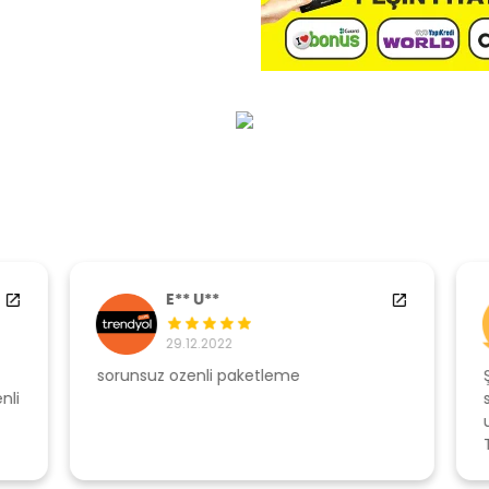
E** U**
29.12.2022
sorunsuz ozenli paketleme
Ş
li
s
u
T