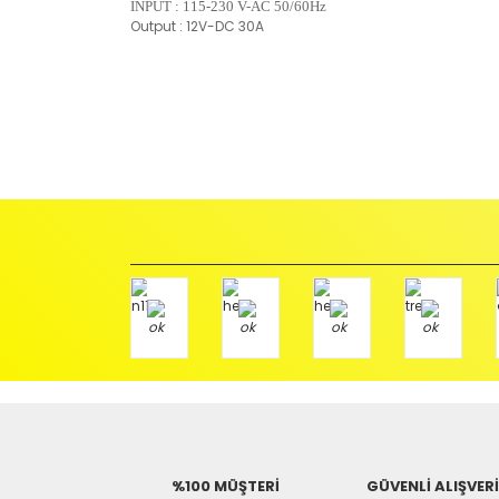
INPUT : 115-230 V-AC 50/60Hz
Output : 12V-DC 30A
İadeler mutlak surette orijinal kutu veya ambalajı ile bir
Orijinal kutusu/ambalajı bozulmuş (örnek: orijinal kutu ü
başka bir müşteri tarafından satın alınamayacak dur
İade etmek veya Değiştirmek istediğiniz ürün/ürünler 
gerekir.
Ürün Değişimi için;
Ürünü Faturası ile birlikte, Anlaşmalı ARAS Kargo fir
ödemeli olarak göndermenizi rica ederiz.
Antenci Elektronik San.Tic.Ltd.Şti.
Adres : Akıncılar Mh. Pancar Arkası Sk. No:10/B2 KARESİ 
Aras Kargo Anlaşma No : 152 294 193 1342
%100 MÜŞTERİ
GÜVENLİ ALIŞVER