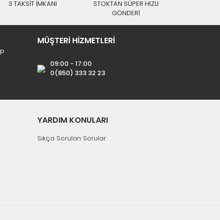
3 TAKSİT İMKANI
STOKTAN SÜPER HIZLI
GÖNDERİ
MÜŞTERİ HİZMETLERİ
ip
09:00 - 17:00
0(850) 333 32 23
YARDIM KONULARI
Sıkça Sorulan Sorular