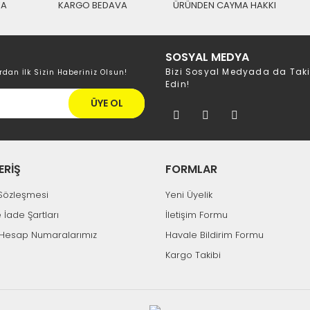
KA
KARGO BEDAVA
ÜRÜNDEN CAYMA HAKKI
SOSYAL MEDYA
Bizi Sosyal Medyada da Tak
rdan İlk Sizin Haberiniz Olsun!
Edin!
ÜYE OL
ERİŞ
FORMLAR
k Sözleşmesi
Yeni Üyelik
e İade Şartları
İletişim Formu
Hesap Numaralarımız
Havale Bildirim Formu
Kargo Takibi