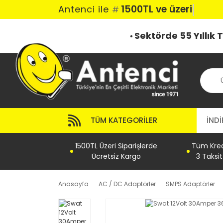
1500TL ve üzeri ka
Antenci ile
#
Sektörde 55 Yıllık
TÜM KATEGORILER
İNDİ
1500TL Üzeri Siparişlerde
Tüm Kredi
Ücretsiz Kargo
3 Taksi
Anasayfa
AC / DC Adaptörler
SMPS Adaptörler