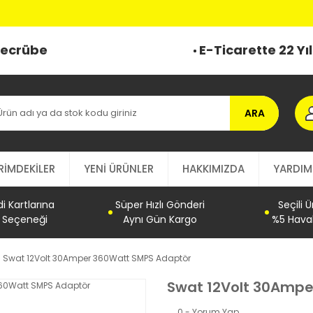
 Tecrübe
E-Ticarette 22 Yı
ARA
RİMDEKİLER
YENİ ÜRÜNLER
HAKKIMIZDA
YARDIM
 Kartlarına
Süper Hızlı Gönderi
Seçili 
t Seçeneği
Aynı Gün Kargo
%5 Haval
Swat 12Volt 30Amper 360Watt SMPS Adaptör
Swat 12Volt 30Ampe
0 - Yorum Yap