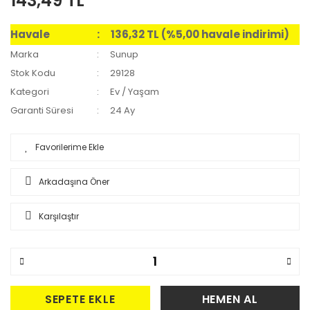
143,49 TL
Havale
136,32 TL (%5,00 havale indirimi)
Marka
Sunup
Stok Kodu
29128
Kategori
Ev / Yaşam
Garanti Süresi
24 Ay
Arkadaşına Öner
Karşılaştır
SEPETE EKLE
HEMEN AL