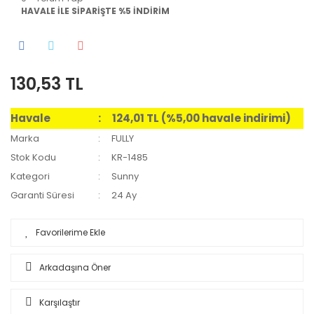
HAVALE İLE SİPARİŞTE %5 İNDİRİM
130,53 TL
Havale
124,01 TL (%5,00 havale indirimi)
Marka
FULLY
Stok Kodu
KR-1485
Kategori
Sunny
Garanti Süresi
24 Ay
Arkadaşına Öner
Karşılaştır