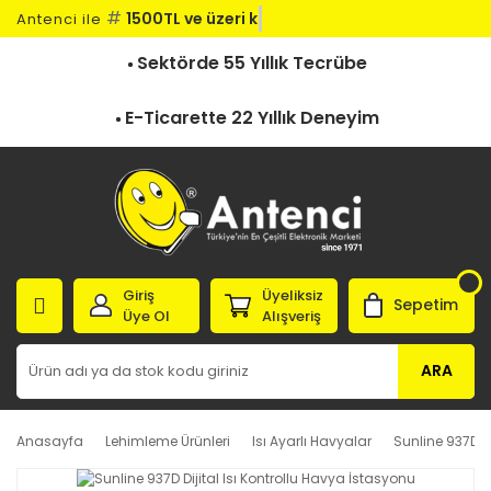
#
1500TL ve üzeri kar
Antenci ile
Sektörde 55 Yıllık Tecrübe
E-Ticarette 22 Yıllık Deneyim
Giriş
Üyeliksiz
Sepetim
Üye Ol
Alışveriş
ARA
Anasayfa
Lehimleme Ürünleri
Isı Ayarlı Havyalar
Sunline 937D Di