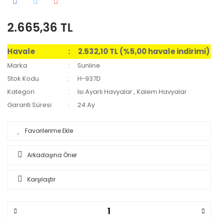
2.665,36 TL
Havale
2.532,10 TL (%5,00 havale indirimi)
Marka
Sunline
Stok Kodu
H-937D
Kategori
Isı Ayarlı Havyalar
,
Kalem Havyalar
Garanti Süresi
24 Ay
Arkadaşına Öner
Karşılaştır