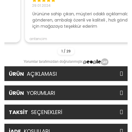
29.01.2024
Ürününe sahip çıkan, müşteri odaklı açıklamalar ile
gönderen, ambalajı özenli ve kaliteli , hızlı gönderi
için mağazaya teşekkür ederim
antencim
Yorumlar tarafımızdan doğrulanmıştır.
ÜRÜN
AÇIKLAMASI
ÜRÜN
YORUMLARI
TAKSİT
SEÇENEKLERİ
İADE
KOŞULLARI