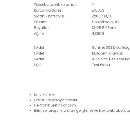
Yüksek sıcaklık koruması
√
Kurtarma Süresi
≤100uS
Sıcaklık katsayısı
≤200PPM/℃
Yazılım
Son teknoloji IC
Boyutlar
13*25.5*15cm
Ağırlık
4,38KG
1 Adet
Sunline 303 D Dc Güç
1 Adet
Kullanım Kılavuzu
1 Adet
AC Voltaj Besleme K
1 Çift
Test Probu
Üniversiteler
Dizüstü bilgisayar tamiri,
Elektronik üretim onarım
Bilimsel araştırma ürün geliştirme ve Elekronik laboratu