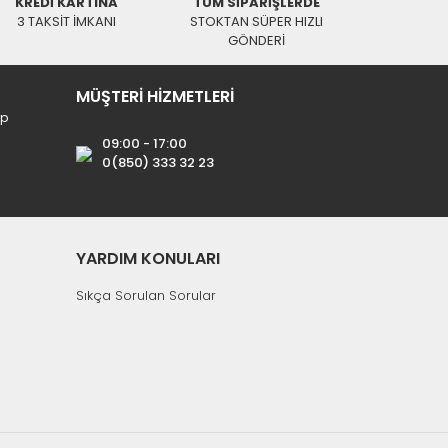
KREDİ KARTINA
TÜM SİPARİŞLERDE
ALPA
3 TAKSİT İMKANI
STOKTAN SÜPER HIZLI
5Watt 12Volt 1,5Amper DC Adaptör
GÖNDERİ
0,00 TL
MÜŞTERİ HİZMETLERİ
ip
09:00 - 17:00
0(850) 333 32 23
YARDIM KONULARI
Sıkça Sorulan Sorular