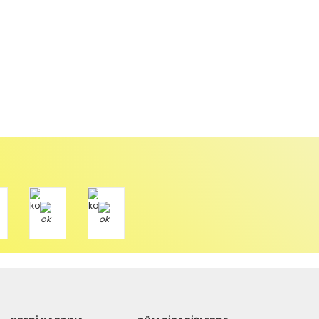
abul edilmez) tekrar satılabilirlik özelliğini kaybetmiş,
u durumda anlaşmalı kargolar ile gönderim yapmanız
Paket üzerine yazarak aşağıdaki adresimize alıcı
Tükendi
Aynı Gün Kargo