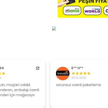
E** U**
29.12.2022
sorunsuz ozenli paketleme
Ş
li
s
u
T