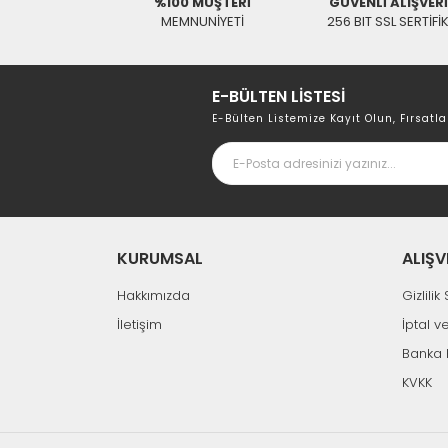
%100 MÜŞTERİ
GÜVENLİ ALIŞVER
Tükendi
MEMNUNİYETİ
256 BIT SSL SERTİFİ
E-BÜLTEN LİSTESİ
Diğer
Alpa 350Watt 0-30V 0-6A Ayarlı Laboratuar Ad
E-Bülten Listemize Kayıt Olun, Fırsatla
0,00 TL
KURUMSAL
ALIŞV
Hakkımızda
Gizlili
İletişim
İptal v
Banka 
KVKK