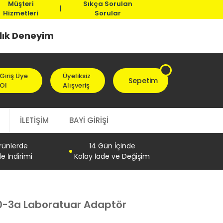
Müşteri
Sıkça Sorulan
Hizmetleri
Sorular
llık Deneyim
Giriş Üye
Üyeliksiz
Sepetim
Ol
Alışveriş
İLETİŞİM
BAYİ GİRİŞİ
Ürünlerde
14 Gün İçinde
e İndirimi
Kolay İade ve Değişim
 0-3a Laboratuar Adaptör