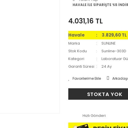
HAVALE İLE SİPARİŞTE %5 İNDİ
4.031,16 TL
Havale
3.829,60 TL
Marka
SUNLINE
Stok Kodu
Sunline-303D
Kategori
Laboratuar Gü
Garanti Süresi
24 Ay
Arkadaşı
STOKTA YOK
Hızlı Gönderi