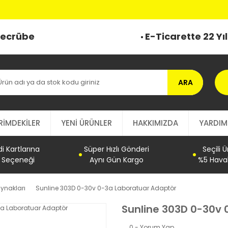
 Tecrübe
E-Ticarette 22 Yı
ARA
RİMDEKİLER
YENİ ÜRÜNLER
HAKKIMIZDA
YARDIM
 Kartlarına
Süper Hızlı Gönderi
Seçili 
t Seçeneği
Aynı Gün Kargo
%5 Haval
ynakları
Sunline 303D 0-30v 0-3a Laboratuar Adaptör
Sunline 303D 0-30v
0 - Yorum Yap