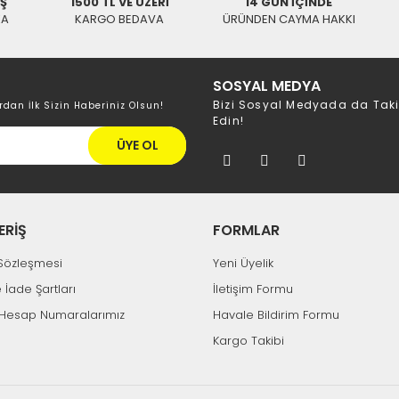
ALPA
İŞ
1500 TL VE ÜZERİ
14 GÜN İÇİNDE
KA
KARGO BEDAVA
ÜRÜNDEN CAYMA HAKKI
ALPA 10Watt 12Volt 1Amper DC Adaptör
ALPA 1
0,00 TL
SOSYAL MEDYA
Bizi Sosyal Medyada da Tak
aptör
rdan İlk Sizin Haberiniz Olsun!
Edin!
ÜYE OL
ERİŞ
FORMLAR
k Sözleşmesi
Yeni Üyelik
e İade Şartları
İletişim Formu
Hesap Numaralarımız
Havale Bildirim Formu
Kargo Takibi