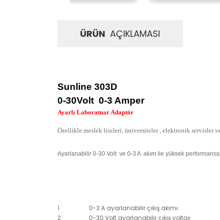
ÜRÜN
AÇIKLAMASI
Sunline
303D
0-30Volt 0-3 Amper
Ayarlı Laboratuar Adaptör
Özellikle meslek liseleri, üniversiteler , elektronik servisler 
Ayarlanabilir 0-30 Volt ve 0-3 A akım ile yüksek performansa
1
0-3 A ayarlanabilir çıkış akımı
2
0-30 Volt ayarlanabilir çıkış voltajı