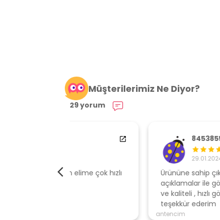
Müşterilerimiz Ne Diyor?
29 yorum
84538554
29.01.2024
elime çok hızlı
Ürününe sahip çıkan, müşteri odaklı
açıklamalar ile gönderen, ambalajı özen
ve kaliteli , hızlı gönderi için mağazaya
teşekkür ederim
antencim