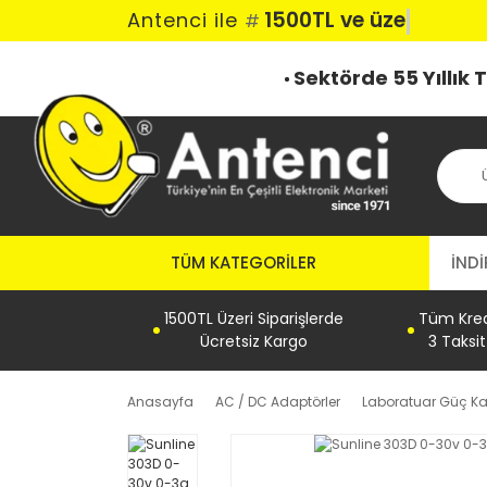
1500TL ve üzeri k
Antenci ile
#
Sektörde 55 Yıllık
TÜM KATEGORILER
İNDİ
1500TL Üzeri Siparişlerde
Tüm Kredi
Ücretsiz Kargo
3 Taksi
Anasayfa
AC / DC Adaptörler
Laboratuar Güç Ka