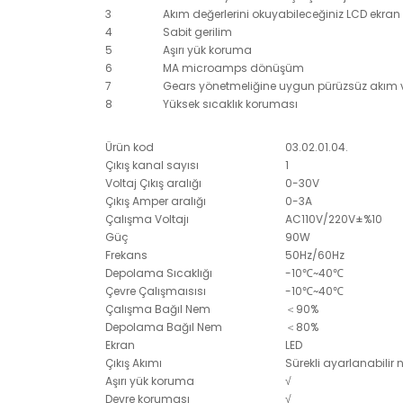
3
Akım değerlerini okuyabileceğiniz LCD ekran
4
Sabit gerilim
5
Aşırı yük koruma
6
MA microamps dönüşüm
7
Gears yönetmeliğine uygun pürüzsüz akım v
8
Yüksek sıcaklık koruması
Ürün kod
03.02.01.04.
Çıkış kanal sayısı
1
Voltaj Çıkış aralığı
0-30V
Çıkış Amper aralığı
0-3A
Çalışma Voltajı
AC110V/220V±%10
Güç
90W
Frekans
50Hz/60Hz
Depolama Sıcaklığı
-10℃~40℃
Çevre Çalışmaısısı
-10℃~40℃
Çalışma Bağıl Nem
＜90%
Depolama Bağıl Nem
＜80%
Ekran
LED
Çıkış Akımı
Sürekli ayarlanabilir
Aşırı yük koruma
√
Devre koruması
√