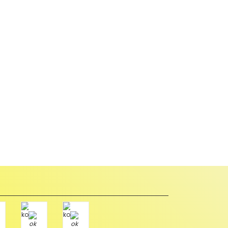
abul edilmez) tekrar satılabilirlik özelliğini kaybetmiş,
u durumda anlaşmalı kargolar ile gönderim yapmanız
Paket üzerine yazarak aşağıdaki adresimize alıcı
Tükendi