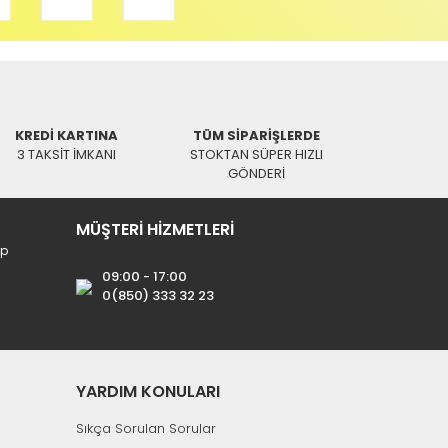
SWAT
Universal DVD Kumanda
nda
0,00 TL
KREDİ KARTINA
TÜM SİPARİŞLERDE
3 TAKSİT İMKANI
STOKTAN SÜPER HIZLI
GÖNDERİ
MÜŞTERİ HİZMETLERİ
ip
09:00 - 17:00
0(850) 333 32 23
YARDIM KONULARI
Sıkça Sorulan Sorular