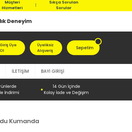
Müşteri
Sıkça Sorulan
Hizmetleri
Sorular
llık Deneyim
Giriş Üye
Üyeliksiz
Sepetim
Ol
Alışveriş
İLETİŞİM
BAYİ GİRİŞİ
Ürünlerde
14 Gün İçinde
e İndirimi
Kolay İade ve Değişim
Uydu Kumanda