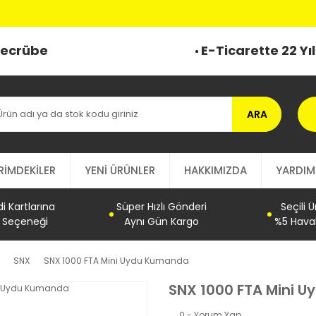
 Tecrübe
E-Ticarette 22 Yı
ARA
RİMDEKİLER
YENİ ÜRÜNLER
HAKKIMIZDA
YARDIM
 Kartlarına
Süper Hızlı Gönderi
Seçili 
t Seçeneği
Aynı Gün Kargo
%5 Haval
SNX
SNX 1000 FTA Mini Uydu Kumanda
SNX 1000 FTA Mini 
0 - Yorum Yap