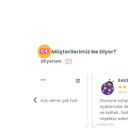
Müşterilerimiz Ne Diyor?
29 yorum
84538554
29.01.2024
elime çok hızlı
Ürününe sahip çıkan, müşteri odaklı
açıklamalar ile gönderen, ambalajı özen
ve kaliteli , hızlı gönderi için mağazaya
teşekkür ederim
antencim