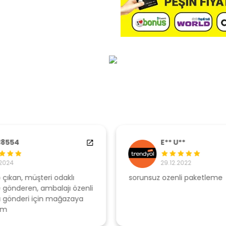
E** U**
29.12.2022
sorunsuz ozenli paketleme
Ş
li
s
u
T