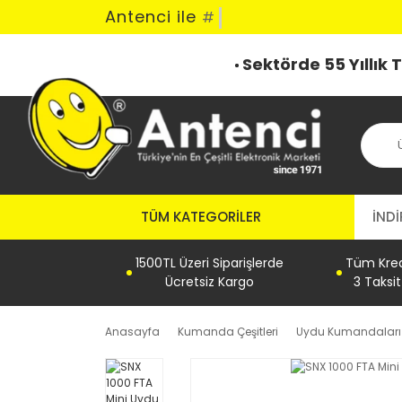
Antenci ile
#
Sektörde 55 Yıllık
TÜM KATEGORILER
İNDİ
1500TL Üzeri Siparişlerde
Tüm Kredi
Ücretsiz Kargo
3 Taksi
Anasayfa
Kumanda Çeşitleri
Uydu Kumandaları