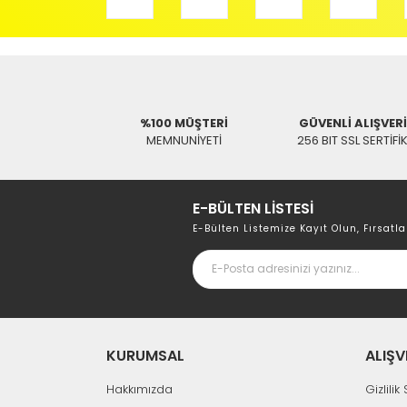
Tükendi
%100 MÜŞTERİ
GÜVENLİ ALIŞVER
MEMNUNİYETİ
256 BIT SSL SERTİFİ
Antenci ®
KT508 Universal Klima Kumanda 508 Model
E-BÜLTEN LİSTESİ
0,00 TL
E-Bülten Listemize Kayıt Olun, Fırsatla
KURUMSAL
ALIŞV
Hakkımızda
Gizlili