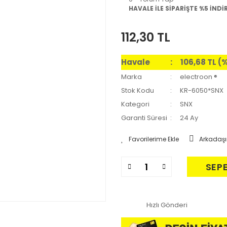
HAVALE İLE SİPARİŞTE %5 İNDİ
112,30 TL
Havale
106,68 TL (
Marka
electroon ®
Stok Kodu
KR-6050*SNX
Kategori
SNX
Garanti Süresi
24 Ay
Arkadaşı
SEP
Hızlı Gönderi