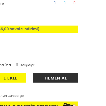
RİM
%5,00 havale indirimi)
na Öner
Karşılaştır
ETE EKLE
HEMEN AL
Aynı Gün Kargo