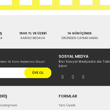
İNTER
INTER Akıllı Uydu Kuma
SWAT
Akıllı LCD/Plazma TV Kumanda
0,00 TL
İŞ
1500 TL VE ÜZERİ
14 GÜN İÇİNDE
0,00 TL
KA
KARGO BEDAVA
ÜRÜNDEN CAYMA HAKKI
SOSYAL MEDYA
Bizi Sosyal Medyada da Tak
rdan İlk Sizin Haberiniz Olsun!
Edin!
ÜYE OL
ERİŞ
FORMLAR
k Sözleşmesi
Yeni Üyelik