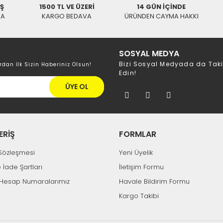
İŞ
1500 TL VE ÜZERİ
14 GÜN İÇİNDE
KA
KARGO BEDAVA
ÜRÜNDEN CAYMA HAKKI
SOSYAL MEDYA
Bizi Sosyal Medyada da Tak
rdan İlk Sizin Haberiniz Olsun!
Edin!
ÜYE OL
ERİŞ
FORMLAR
k Sözleşmesi
Yeni Üyelik
e İade Şartları
İletişim Formu
Hesap Numaralarımız
Havale Bildirim Formu
Kargo Takibi