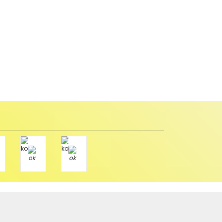
abul edilmez) tekrar satılabilirlik özelliğini kaybetmiş,
u durumda anlaşmalı kargolar ile gönderim yapmanız
Paket üzerine yazarak aşağıdaki adresimize alıcı