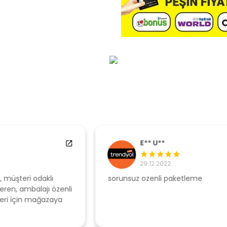
E** U**
29.12.2022
sorunsuz ozenli paketleme
Ş
li
s
u
T