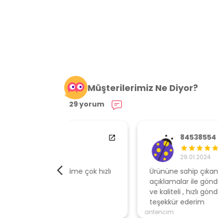
Müşterilerimiz Ne Diyor?
29 yorum
84538554
29.01.2024
elime çok hızlı
Ürününe sahip çıkan, müşteri odaklı
açıklamalar ile gönderen, ambalajı özen
ve kaliteli , hızlı gönderi için mağazaya
teşekkür ederim
antencim