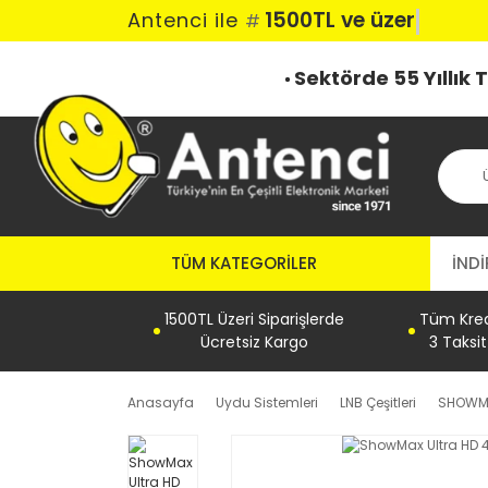
1500TL ve üzeri k
Antenci ile
#
Sektörde 55 Yıllık
TÜM KATEGORILER
İNDİ
1500TL Üzeri Siparişlerde
Tüm Kredi
Ücretsiz Kargo
3 Taksi
Anasayfa
Uydu Sistemleri
LNB Çeşitleri
SHOWM