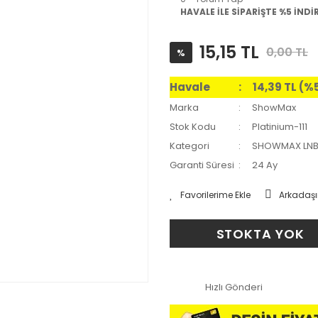
HAVALE İLE SİPARİŞTE %5 İNDİ
15,15 TL
0,00 TL
%
Havale
14,39 TL (%
Marka
ShowMax
Stok Kodu
Platinium-111
Kategori
SHOWMAX LN
Garanti Süresi
24 Ay
Arkadaşı
STOKTA YOK
Hızlı Gönderi