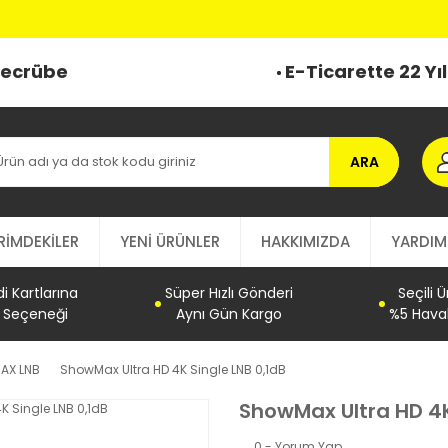
 Tecrübe
E-Ticarette 22 Yı
ARA
RİMDEKİLER
YENİ ÜRÜNLER
HAKKIMIZDA
YARDIM
 Kartlarına
Süper Hızlı Gönderi
Seçili 
t Seçeneği
Aynı Gün Kargo
%5 Haval
AX LNB
ShowMax Ultra HD 4K Single LNB 0,1dB
ShowMax Ultra HD 4K
0 - Yorum Yap