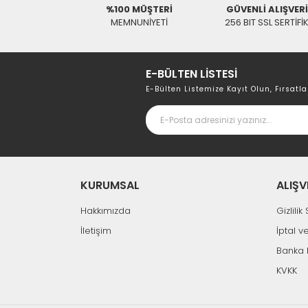
%100 MÜŞTERİ
GÜVENLİ ALIŞVER
MEMNUNİYETİ
256 BIT SSL SERTİFİ
E-BÜLTEN LİSTESİ
E-Bülten Listemize Kayıt Olun, Fırsatla
KURUMSAL
ALIŞV
Hakkımızda
Gizlili
İletişim
İptal v
Banka 
KVKK