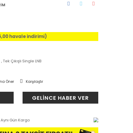
RİM
5,00 havale indirimi)
B
,
Tek Çıkışlı Single LNB
na Öner
Karşılaştır
GELİNCE HABER VER
Aynı Gün Kargo