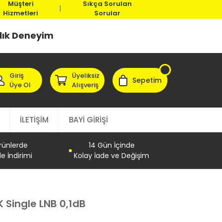
Müşteri
Sıkça Sorulan
Hizmetleri
Sorular
llık Deneyim
Giriş
Üyeliksiz
Sepetim
Üye Ol
Alışveriş
İLETİŞİM
BAYİ GİRİŞİ
Ürünlerde
14 Gün İçinde
e İndirimi
Kolay İade ve Değişim
 Single LNB 0,1dB