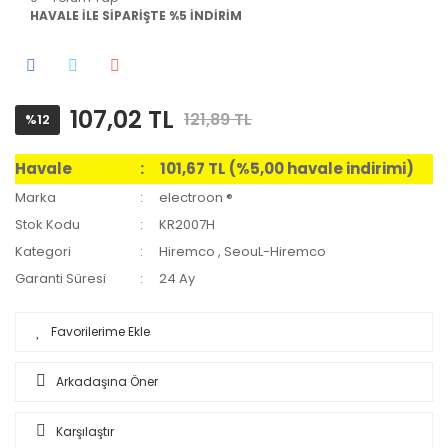
HAVALE İLE SİPARİŞTE %5 İNDİRİM
107,02 TL
121,89 TL
%12
Havale
101,67 TL (%5,00 havale indirimi)
Marka
electroon ®
Stok Kodu
KR2007H
Kategori
Hiremco
,
SeouL-Hiremco
Garanti Süresi
24 Ay
Arkadaşına Öner
Karşılaştır