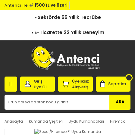
#
1500TL ve üzeri ka
Antenci ile
Sektörde 55 Yıllık Tecrübe
E-Ticarette 22 Yıllık Deneyim
Giriş
Üyeliksiz
Sepetim
Üye Ol
Alışveriş
ARA
Anasayfa
Kumanda Çeşitleri
Uydu Kumandaları
Hiremco
S