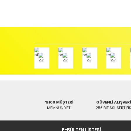
İadeler mutlak surette orijinal kutu veya ambalajı ile bir
Orijinal kutusu/ambalajı bozulmuş (örnek: orijinal kutu ü
başka bir müşteri tarafından satın alınamayacak dur
İade etmek veya Değiştirmek istediğiniz ürün/ürünler 
gerekir.
Ürün Değişimi için;
Ürünü Faturası ile birlikte, Anlaşmalı ARAS Kargo fir
ödemeli olarak göndermenizi rica ederiz.
Antenci Elektronik San.Tic.Ltd.Şti.
Adres : Akıncılar Mh. Pancar Arkası Sk. No:10/B2 KARESİ 
Aras Kargo Anlaşma No : 152 294 193 1342
%100 MÜŞTERİ
GÜVENLİ ALIŞVER
MEMNUNİYETİ
256 BIT SSL SERTİFİ
E-BÜLTEN LİSTESİ