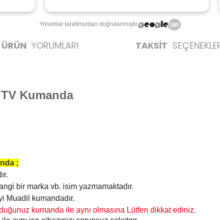
Yorumlar tarafımızdan doğrulanmıştır.
ÜRÜN
YORUMLARI
TAKSİT
SEÇENEKLER
 TV Kumanda
nda ;
ır.
rhangi bir marka vb. isim yazmamaktadır.
nayi Muadil kumandadır.
duğunuz kumanda ile aynı olmasına Lütfen dikkat ediniz.