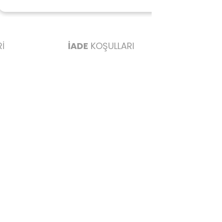
ederim başarılı
İ
İADE
KOŞULLARI