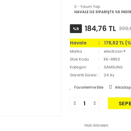
0 - Yorum Yap
HAVALE İLE SİPARİŞTE %5 İNDİ
184,76 TL
200,
%8
Havale
175,52 TL (
Marka
electroon ®
Stok Kodu
KK-9853
Kategori
SAMSUNG
Garanti Süresi
24 Ay
Arkadaşı
SEP
Hızlı Gönderi