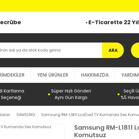
 Tecrübe
E-Ticarette 22 Yı
ARA
RİMDEKİLER
YENİ ÜRÜNLER
HAKKIMIZDA
YARDIM
 Kartlarına
Süper Hızlı Gönderi
Seçili 
t Seçeneği
Aynı Gün Kargo
%5 Haval
aları
SAMSUNG
Samsung RM-L1811 Lcd/Led TV Kumanda Ses Komu
Samsung RM-L1811 
Komutsuz