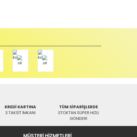
abul edilmez) tekrar satılabilirlik özelliğini kaybetmiş,
u durumda anlaşmalı kargolar ile gönderim yapmanız
Paket üzerine yazarak aşağıdaki adresimize alıcı
KREDİ KARTINA
TÜM SİPARİŞLERDE
3 TAKSİT İMKANI
STOKTAN SÜPER HIZLI
GÖNDERİ
MÜŞTERİ HİZMETLERİ