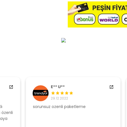
E** U**
29.12.2022
sorunsuz ozenli paketleme
Ş
li
s
u
T