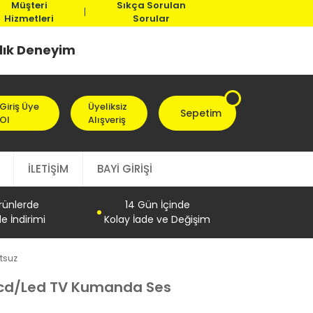
Müşteri
Sıkça Sorulan
Hizmetleri
Sorular
llık Deneyim
Giriş Üye
Üyeliksiz
Sepetim
Ol
Alışveriş
İLETİŞİM
BAYİ GİRİŞİ
Ürünlerde
14 Gün İçinde
e İndirimi
Kolay İade ve Değişim
tsuz
Lcd/Led TV Kumanda Ses