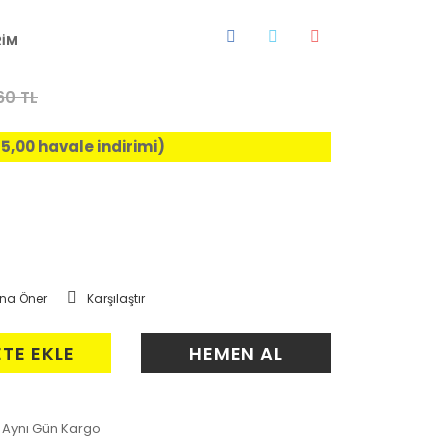
RİM
60 TL
%5,00 havale indirimi)
na Öner
Karşılaştır
ETE EKLE
HEMEN AL
Aynı Gün Kargo