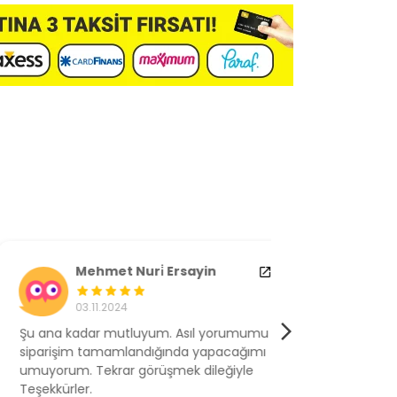
Mehmet Nuri̇ Ersayin
M** G
03.11.2024
17.10.2
u ana kadar mutluyum. Asıl yorumumu
Ürünü bu gün t
iparişim tamamlandığında yapacağımı
evimde dened
muyorum. Tekrar görüşmek dileğiyle
birazzor oldu 
eşekkürler.
vermektense bu