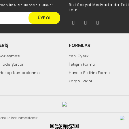
Bizi Sosyal Medyada da Tak
rdan İlk Sizin Haberiniz Olsun!
Edin!
ÜYE OL
ERİŞ
FORMLAR
k Sözleşmesi
Yeni Üyelik
e İade Şartları
İletişim Formu
Hesap Numaralarımız
Havale Bildirim Formu
Kargo Takibi
ikası ile korunmaktadır.