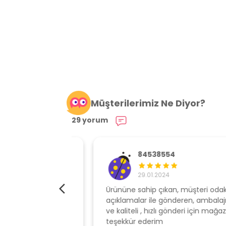
Müşterilerimiz Ne Diyor?
29 yorum
84538554
29.01.2024
elime çok hızlı
Ürününe sahip çıkan, müşteri odaklı
açıklamalar ile gönderen, ambalajı özen
ve kaliteli , hızlı gönderi için mağazaya
teşekkür ederim