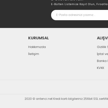
E-Bülten Listemize Kayıt Olun, Fırsatla
KURUMSAL
ALIŞV
Hakkımızda
Gizlili
İletişim
İptal v
Banka 
KVKK
2020 © antenci.net Kredi kartı bilgileriniz 256bit SSL sertif