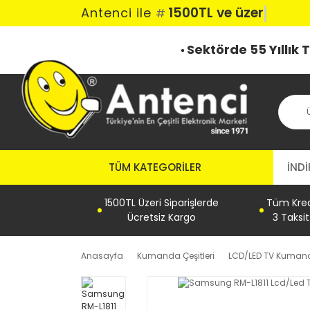
1500TL ve üzeri ka
Antenci ile
#
Sektörde 55 Yıllık
TÜM KATEGORILER
İNDİ
1500TL Üzeri Siparişlerde
Tüm Kredi
Ücretsiz Kargo
3 Taksi
Anasayfa
Kumanda Çeşitleri
LCD/LED TV Kumand