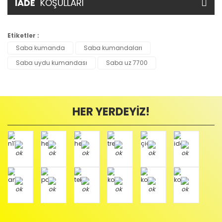
İADE
KOŞULLARI
Etiketler :
Saba kumanda
Saba kumandaları
Saba uydu kumandası
Saba uz 7700
HER YERDEYİZ!