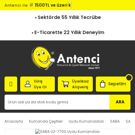
#
1500TL ve üzeri ka
Antenci ile
Sektörde 55 Yıllık Tecrübe
E-Ticarette 22 Yıllık Deneyim
Giriş
Üyeliksiz
Sepetim
Üye Ol
Alışveriş
ARA
Anasayfa
Kumanda Çeşitleri
Uydu Kumandaları
SABA
SABA