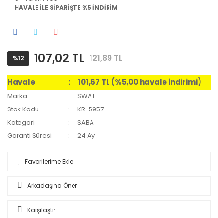
HAVALE İLE SİPARİŞTE %5 İNDİRİM
107,02 TL
121,89 TL
%12
Havale
101,67 TL (%5,00 havale indirimi)
Marka
SWAT
Stok Kodu
KR-5957
Kategori
SABA
Garanti Süresi
24 Ay
Arkadaşına Öner
Karşılaştır