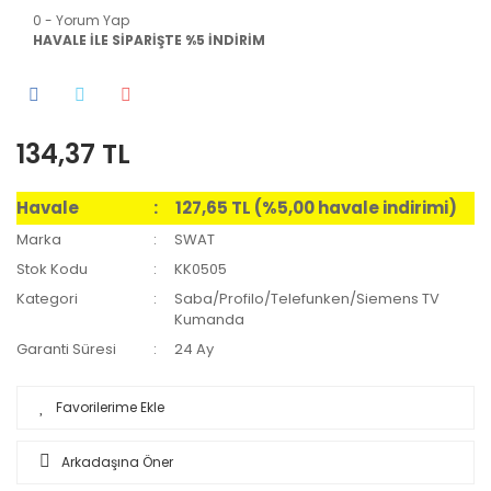
0 - Yorum Yap
HAVALE İLE SİPARİŞTE %5 İNDİRİM
134,37 TL
Havale
127,65 TL (%5,00 havale indirimi)
Marka
SWAT
Stok Kodu
KK0505
Kategori
Saba/Profilo/Telefunken/Siemens TV
Kumanda
Garanti Süresi
24 Ay
Arkadaşına Öner