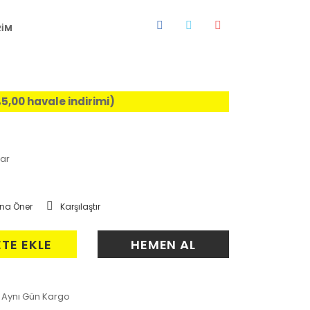
RİM
%5,00 havale indirimi)
ar
na Öner
Karşılaştır
ETE EKLE
HEMEN AL
Aynı Gün Kargo