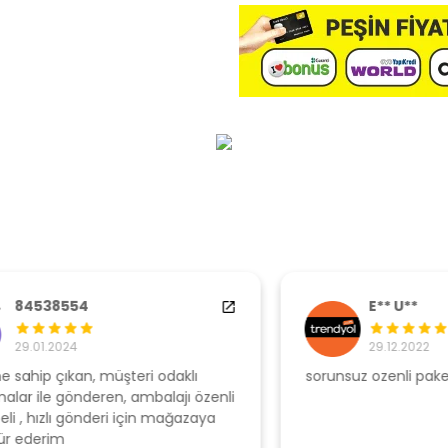
E** U**
29.12.2022
sorunsuz ozenli paketleme
Ş
li
s
u
T