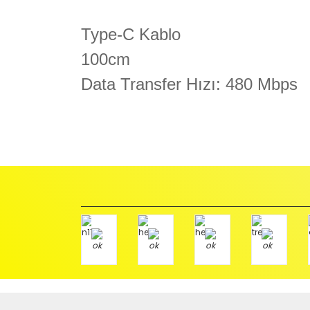
Type-C Kablo
100cm
Data Transfer Hızı: 480 Mbps
İadeler mutlak surette orijinal kutu veya ambalajı ile bir
Orijinal kutusu/ambalajı bozulmuş (örnek: orijinal kutu ü
başka bir müşteri tarafından satın alınamayacak dur
İade etmek veya Değiştirmek istediğiniz ürün/ürünler 
gerekir.
Ürün Değişimi için;
Ürünü Faturası ile birlikte, Anlaşmalı ARAS Kargo fir
ödemeli olarak göndermenizi rica ederiz.
Antenci Elektronik San.Tic.Ltd.Şti.
Adres : Akıncılar Mh. Pancar Arkası Sk. No:10/B2 KARESİ 
Aras Kargo Anlaşma No : 152 294 193 1342