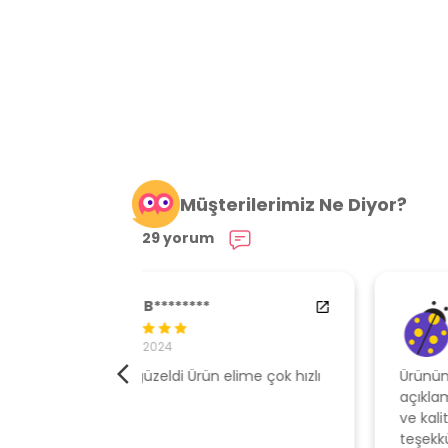
Müşterilerimiz Ne Diyor?
29 yorum
84538554
29.01.2024
elime çok hızlı
Ürününe sahip çıkan, müşteri odaklı
açıklamalar ile gönderen, ambalajı özen
ve kaliteli , hızlı gönderi için mağazaya
teşekkür ederim