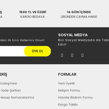
İŞ
1500 TL VE ÜZERİ
14 GÜN İÇİNDE
KA
KARGO BEDAVA
ÜRÜNDEN CAYMA HAKKI
SOSYAL MEDYA
Bizi Sosyal Medyada da Tak
rdan İlk Sizin Haberiniz Olsun!
Edin!
ÜYE OL
ERİŞ
FORMLAR
k Sözleşmesi
Yeni Üyelik
e İade Şartları
İletişim Formu
Hesap Numaralarımız
Havale Bildirim Formu
Kargo Takibi