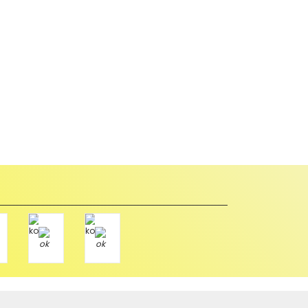
abul edilmez) tekrar satılabilirlik özelliğini kaybetmiş,
u durumda anlaşmalı kargolar ile gönderim yapmanız
Paket üzerine yazarak aşağıdaki adresimize alıcı