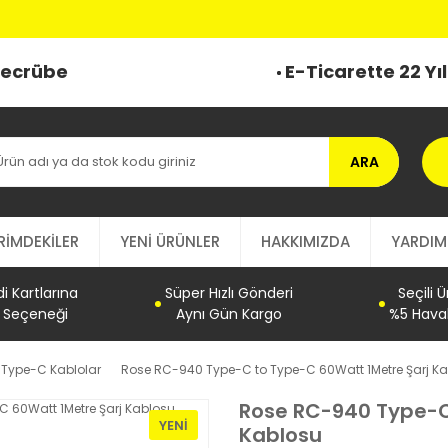
 Tecrübe
E-Ticarette 22 Yı
ARA
RİMDEKİLER
YENİ ÜRÜNLER
HAKKIMIZDA
YARDIM
 Kartlarına
Süper Hızlı Gönderi
Seçili 
t Seçeneği
Aynı Gün Kargo
%5 Haval
Type-C Kablolar
Rose RC-940 Type-C to Type-C 60Watt 1Metre Şarj K
Rose RC-940 Type-C
YENI
Kablosu