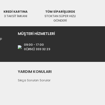
KREDİ KARTINA
TÜM SİPARİŞLERDE
3 TAKSİT İMKANI
STOKTAN SÜPER HIZLI
GÖNDERİ
MÜŞTERİ HİZMETLERİ
ip
09:00 - 17:00
0(850) 333 32 23
YARDIM KONULARI
Sıkça Sorulan Sorular