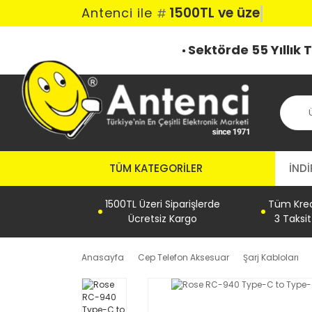
1500TL ve üzeri
Antenci ile
#
Sektörde 55 Yıllık
TÜM KATEGORILER
İNDİ
1500TL Üzeri Siparişlerde
Tüm Kredi
Ücretsiz Kargo
3 Taksi
Anasayfa
Cep Telefon Aksesuar
Şarj Kabloları