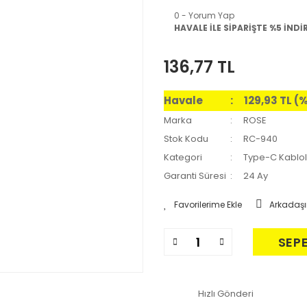
0 - Yorum Yap
HAVALE İLE SİPARİŞTE %5 İNDİ
136,77 TL
Havale
129,93 TL (
Marka
ROSE
Stok Kodu
RC-940
Kategori
Type-C Kablol
Garanti Süresi
24 Ay
Arkadaşı
SEP
Hızlı Gönderi