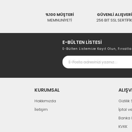
%100 MÜŞTERİ
GÜVENLİ ALIŞVER
MEMNUNİYETİ
256 BIT SSL SERTİFİ
E-BÜLTEN LİSTESİ
E-Bülten Listemize Kayıt Olun, Fırsatla
KURUMSAL
ALIŞV
Hakkımızda
Gizlili
İletişim
İptal v
Banka 
KVKK