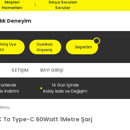
Müşteri
Sıkça Sorulan
Hizmetleri
Sorular
llık Deneyim
Giriş Üye
Üyeliksiz
Sepetim
Ol
Alışveriş
İLETİŞİM
BAYİ GİRİŞİ
Ürünlerde
14 Gün İçinde
e İndirimi
Kolay İade ve Değişim
ablosu
 To Type-C 60Watt 1Metre Şarj