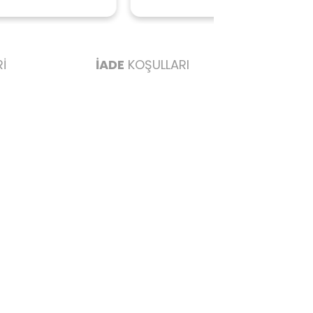
ederim başarılı
İ
İADE
KOŞULLARI