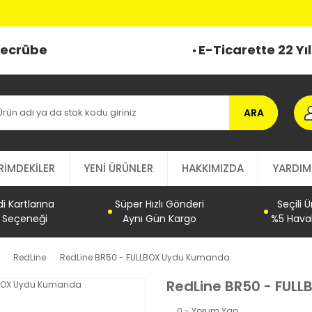
 Tecrübe
E-Ticarette 22 Yı
ARA
RİMDEKİLER
YENİ ÜRÜNLER
HAKKIMIZDA
YARDIM
 Kartlarına
Süper Hızlı Gönderi
Seçili 
t Seçeneği
Aynı Gün Kargo
%5 Haval
RedLine
RedLine BR50 - FULLBOX Uydu Kumanda
RedLine BR50 - FUL
0 - Yorum Yap