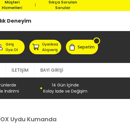
Müşteri
Sıkça Sorulan
Hizmetleri
Sorular
llık Deneyim
Giriş
Üyeliksiz
Sepetim
Üye Ol
Alışveriş
İLETİŞİM
BAYİ GİRİŞİ
Ürünlerde
14 Gün İçinde
e İndirimi
Kolay İade ve Değişim
LBOX Uydu Kumanda