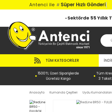
Süper Hızlı Gönderi
Antenci ile
#
Sektörde 55 Yıllık
TÜM KATEGORILER
İNDİ
1500TL Üzeri Siparişlerde
Tüm Kredi
Ücretsiz Kargo
3 Taksi
Anasayfa
Kumanda Çeşitleri
Uydu Kumandaları