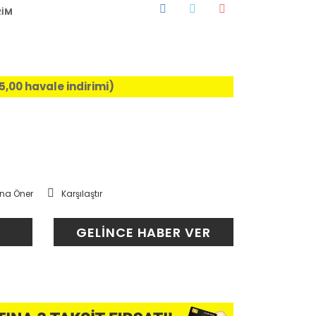
RİM
%5,00 havale indirimi)
na Öner
Karşılaştır
GELİNCE HABER VER