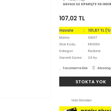
HAVALE İLE SİPARİŞTE %5 İNDİ
107,02 TL
Havale
101,67 TL (
Marka
SWAT
Stok Kodu
KR0050
Kategori
RedLine
Garanti Süresi
24 Ay
Arkadaşı
STOKTA YOK
Hızlı Gönderi