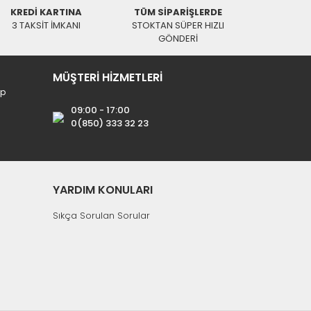
KREDİ KARTINA
TÜM SİPARİŞLERDE
Uydu Kumanda
3 TAKSİT İMKANI
STOKTAN SÜPER HIZLI
GÖNDERİ
21,89 TL
MÜŞTERİ HİZMETLERİ
ip
09:00 - 17:00
0(850) 333 32 23
YARDIM KONULARI
Sıkça Sorulan Sorular