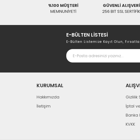
%100 MÜŞTERİ
GÜVENLİ ALIŞVER
130,53 TL
MEMNUNİYETİ
256 BIT SSL SERTİFİ
RedLine 
E-BÜLTEN LİSTESİ
E-Bülten Listemize Kayıt Olun, Fırsatla
KURUMSAL
ALIŞV
Hakkımızda
Gizlili
İletişim
İptal v
Banka 
KVKK
Tükendi