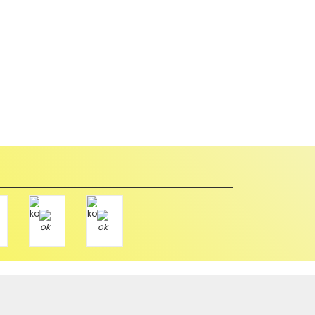
abul edilmez) tekrar satılabilirlik özelliğini kaybetmiş,
u durumda anlaşmalı kargolar ile gönderim yapmanız
Paket üzerine yazarak aşağıdaki adresimize alıcı
Tükendi
Hızlı Gönderi
i
SWAT
RedLine Uydu Kumanda
önderi
122,01 TL
e