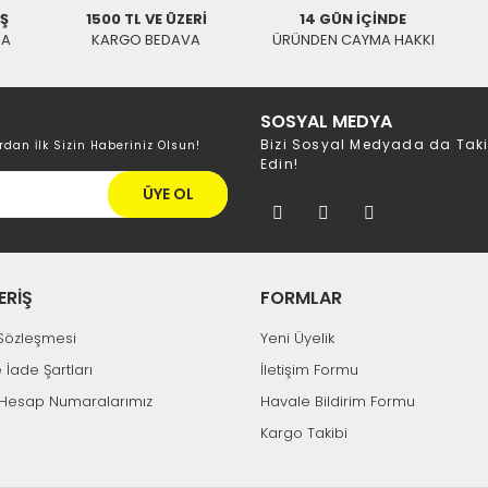
İŞ
1500 TL VE ÜZERİ
14 GÜN İÇİNDE
RedLine 9000/9500 
Hızlı Gönderi
KA
KARGO BEDAVA
ÜRÜNDEN CAYMA HAKKI
107,02 TL
1
SWAT
CS100X-RL10CSX-RL100 Uydu Kumanda
SOSYAL MEDYA
Bizi Sosyal Medyada da Tak
rdan İlk Sizin Haberiniz Olsun!
130,53 TL
Edin!
ÜYE OL
ERİŞ
FORMLAR
k Sözleşmesi
Yeni Üyelik
e İade Şartları
İletişim Formu
Hesap Numaralarımız
Havale Bildirim Formu
Kargo Takibi
Tükendi