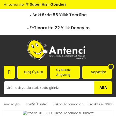
#
Süper Hızlı Gönderi
Antenci ile
Sektörde 55 Yıllık Tecrübe
E-Ticarette 22 Yıllık Deneyim
Üyeliksiz
Sepetim
Giriş Üye Ol
Alışveriş
ARA
Anasayfa
ProsKit Ürünleri
Silikon Tabancaları
Proskit GK-390B 