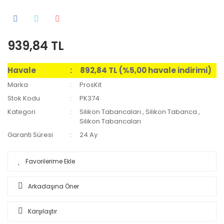
939,84 TL
Havale
892,84 TL (%5,00 havale indirimi)
Marka
ProsKit
Stok Kodu
PK374
Kategori
Silikon Tabancaları
,
Silikon Tabanca
,
Silikon Tabancaları
Garanti Süresi
24 Ay
Arkadaşına Öner
Karşılaştır