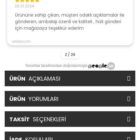
29.01.2024
Ürününe sahip çıkan, müşteri odaklı açıklamalar ile
gönderen, ambalajı özenli ve kaliteli , hızlı gönderi
için mağazaya teşekkür ederim
antencim
Yorumlar tarafımızdan doğrulanmıştır.
ÜRÜN
AÇIKLAMASI
ÜRÜN
YORUMLARI
TAKSİT
SEÇENEKLERİ
İADE
KOŞULLARI