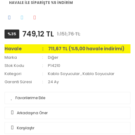
HAVALE İLE SİPARİŞTE %5 İNDİRİM
749,12 TL
1.151,76 TL
%35
Havale
711,67 TL (%5,00 havale indirimi)
Marka
Diğer
Stok Kodu
P14210
Kategori
Kablo Soyucular
,
Kablo Soyucular
Garanti Süresi
24 Ay
Arkadaşına Öner
Karşılaştır