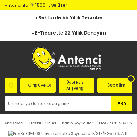
#
1500TL ve üzeri
Antenci ile
Sektörde 55 Yıllık Tecrübe
E-Ticarette 22 Yıllık Deneyim
Üyeliksiz
Sepetim
Giriş Üye Ol
Alışveriş
ARA
Anasayfa
ProsKit Ürünleri
Kablo Soyucular
ProsKit CP-508 Univ