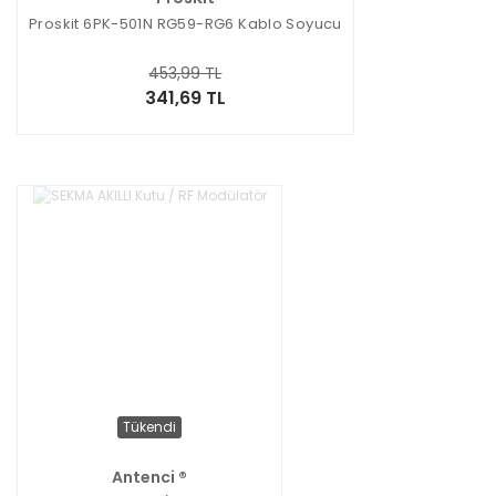
Proskit 6PK-501N RG59-RG6 Kablo Soyucu
453,99 TL
341,69 TL
Tükendi
Antenci ®