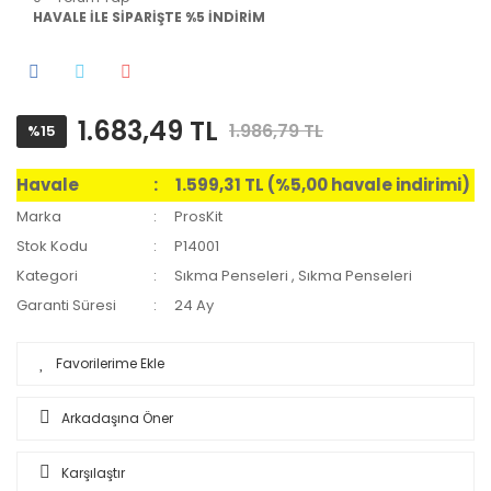
HAVALE İLE SİPARİŞTE %5 İNDİRİM
1.683,49 TL
1.986,79 TL
%15
Havale
1.599,31 TL (%5,00 havale indirimi)
Marka
ProsKit
Stok Kodu
P14001
Kategori
Sıkma Penseleri
,
Sıkma Penseleri
Garanti Süresi
24 Ay
Arkadaşına Öner
Karşılaştır