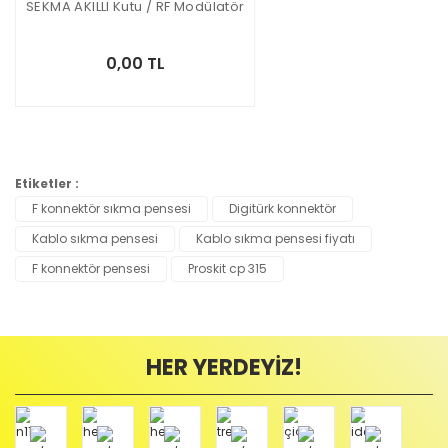
SEKMA AKILLI Kutu / RF Modülatör
0,00 TL
Etiketler :
F konnektör sıkma pensesi
Digitürk konnektör
Kablo sıkma pensesi
Kablo sıkma pensesi fiyatı
F konnektör pensesi
Proskit cp 315
HER YERDEYİZ!