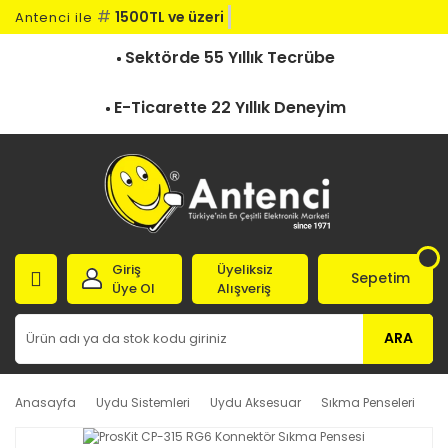
#
1500TL ve üzeri ka
Antenci ile
Sektörde 55 Yıllık Tecrübe
E-Ticarette 22 Yıllık Deneyim
Giriş
Üyeliksiz
Sepetim
Üye Ol
Alışveriş
ARA
Anasayfa
Uydu Sistemleri
Uydu Aksesuar
Sıkma Penseleri
Pr