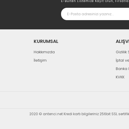
E-Bülten Listemize Kayıt Olun, Fırsatla
KURUMSAL
ALIŞV
Hakkımızda
Gizlili
İletişim
İptal v
Banka 
KVKK
2020 © antenci.net Kredi kartı bilgileriniz 256bit SSL sertif