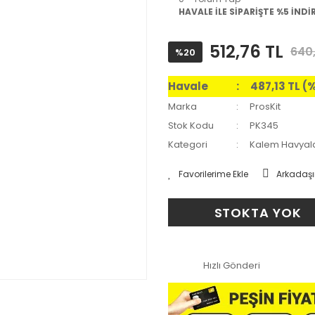
HAVALE İLE SİPARİŞTE %5 İNDİ
512,76 TL
640,
%20
Havale
487,13 TL (
Marka
ProsKit
Stok Kodu
PK345
Kategori
Kalem Havyal
Arkadaşı
STOKTA YOK
Hızlı Gönderi