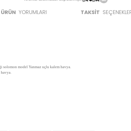
ÜRÜN
YORUMLARI
TAKSİT
SEÇENEKLER
ettiği solomon model Yanmaz uçlu kalem havya.
m havya.
likte yapılmalıdır.
zerine kargo etiketi yapıştırılmış ve kargo koli bandı ile bantlanmış ürünler k