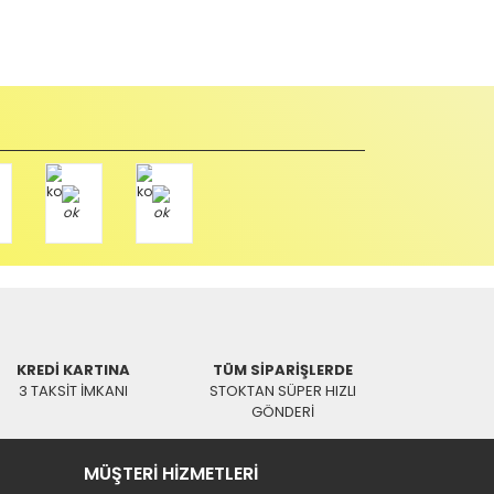
u durumda anlaşmalı kargolar ile gönderim yapmanız
Paket üzerine yazarak aşağıdaki adresimize alıcı
KREDİ KARTINA
TÜM SİPARİŞLERDE
3 TAKSİT İMKANI
STOKTAN SÜPER HIZLI
GÖNDERİ
MÜŞTERİ HİZMETLERİ