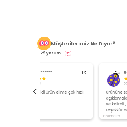
Müşterilerimiz Ne Diyor?
29 yorum
84538554
29.01.2024
elime çok hızlı
Ürününe sahip çıkan, müşteri odaklı
açıklamalar ile gönderen, ambalajı özen
ve kaliteli , hızlı gönderi için mağazaya
teşekkür ederim
antencim