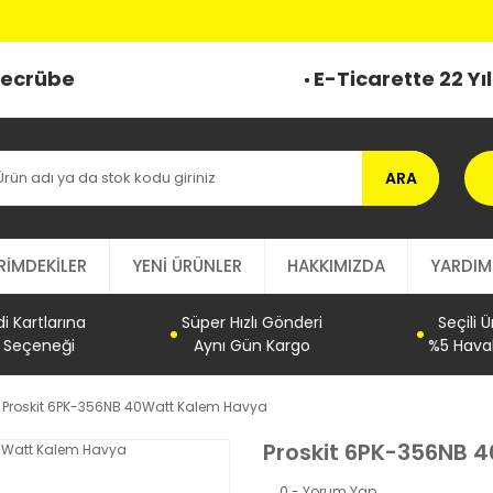
 Tecrübe
E-Ticarette 22 Yı
ARA
RİMDEKİLER
YENİ ÜRÜNLER
HAKKIMIZDA
YARDIM
 Kartlarına
Süper Hızlı Gönderi
Seçili 
t Seçeneği
Aynı Gün Kargo
%5 Haval
Proskit 6PK-356NB 40Watt Kalem Havya
Proskit 6PK-356NB 
0 - Yorum Yap