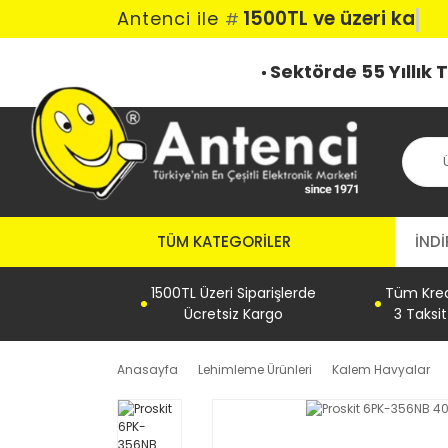
1500TL ve üzeri karg
Antenci ile
#
Sektörde 55 Yıllık
TÜM KATEGORILER
İNDİ
1500TL Üzeri Siparişlerde
Tüm Kredi
Ücretsiz Kargo
3 Taksi
Anasayfa
Lehimleme Ürünleri
Kalem Havyalar