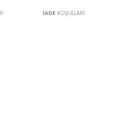
İ
İADE
KOŞULLARI
abul edilmez) tekrar satılabilirlik özelliğini kaybetmiş,