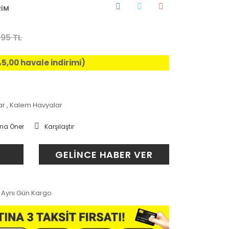
RİM
95 TL
%5,00 havale indirimi)
ar
,
Kalem Havyalar
na Öner
Karşılaştır
GELİNCE HABER VER
Aynı Gün Kargo