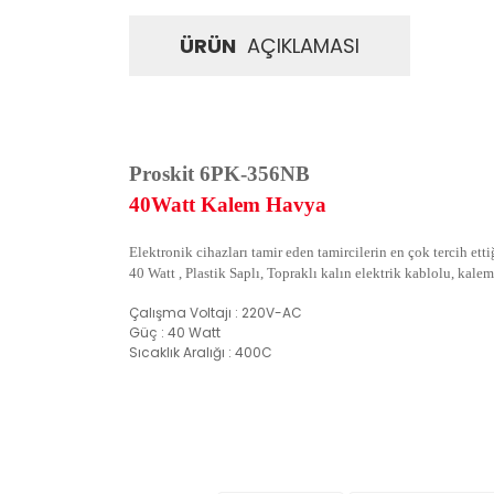
ÜRÜN
AÇIKLAMASI
Proskit 6PK-356NB
40Watt Kalem Havya
Elektronik cihazları tamir eden tamircilerin en çok tercih 
40 Watt , Plastik Saplı, Topraklı kalın elektrik kablolu, kale
Çalışma Voltajı : 220V-AC
Güç : 40 Watt
Sıcaklık Aralığı : 400C
İadeler mutlak surette orijinal kutu veya ambalajı ile bir
Orijinal kutusu/ambalajı bozulmuş (örnek: orijinal kutu ü