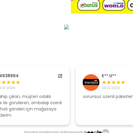
E** U**
29.12.2022
sorunsuz ozenli paketleme
Ş
li
s
u
T
Yorumlar tarafımızdan doğrulanmıştır.