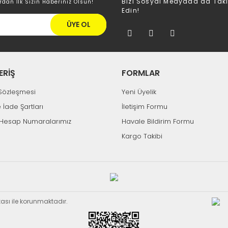
Bizi Sosyal Medyada da Tak
rdan İlk Sizin Haberiniz Olsun!
Edin!
ÜYE OL
ERİŞ
FORMLAR
k Sözleşmesi
Yeni Üyelik
e İade Şartları
İletişim Formu
Hesap Numaralarımız
Havale Bildirim Formu
Kargo Takibi
ikası ile korunmaktadır.