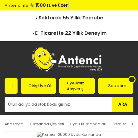
#
1500TL ve üzeri
Antenci ile
Sektörde 55 Yıllık Tecrübe
E-Ticarette 22 Yıllık Deneyim
Üyeliksiz
Sepetim
Giriş Üye Ol
Alışveriş
ARA
Anasayfa
Kumanda Çeşitleri
Uydu Kumandaları
Premier
Pr