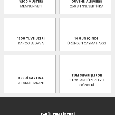
%100 MÜŞTERİ
GÜVENLİ ALIŞVERİŞ
MEMNUNİYETİ
256 BIT SSL SERTİFİKA
1500 TL VE ÜZERİ
14 GÜN İÇİNDE
KARGO BEDAVA
ÜRÜNDEN CAYMA HAKKI
TÜM SİPARİŞLERDE
KREDİ KARTINA
STOKTAN SÜPER HIZLI
3 TAKSİT İMKANI
GÖNDERİ
E-BÜLTEN LİSTESİ