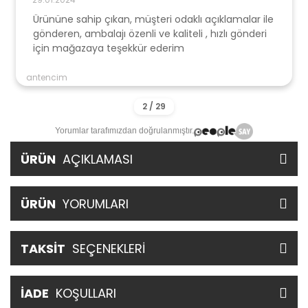
Ürününe sahip çıkan, müşteri odaklı açıklamalar ile
gönderen, ambalajı özenli ve kaliteli , hızlı gönderi
için mağazaya teşekkür ederim
antencim
Yorumlar tarafımızdan doğrulanmıştır.
ÜRÜN
AÇIKLAMASI
ÜRÜN
YORUMLARI
TAKSİT
SEÇENEKLERİ
İADE
KOŞULLARI