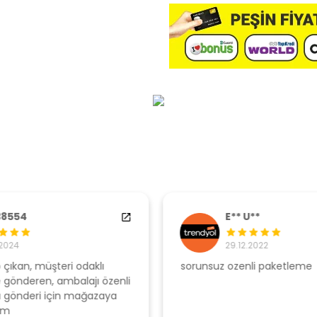
E** U**
29.12.2022
sorunsuz ozenli paketleme
Ş
li
s
u
T