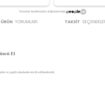
Yorumlar tarafımızdan doğrulanmıştır.
ÜRÜN
YORUMLARI
TAKSİT
SEÇENEKLER
üncü El
rlar ve çeşitli alanlarda tercih edilmektedir.
likte yapılmalıdır.
zerine kargo etiketi yapıştırılmış ve kargo koli bandı ile bantlanmış ürünler k