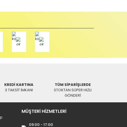
u durumda anlaşmalı kargolar ile gönderim yapmanız
Paket üzerine yazarak aşağıdaki adresimize alıcı
KREDİ KARTINA
TÜM SİPARİŞLERDE
3 TAKSİT İMKANI
STOKTAN SÜPER HIZLI
GÖNDERİ
MÜŞTERİ HİZMETLERİ
ip
09:00 - 17:00