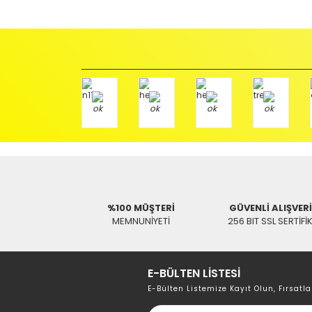
başka bir müşteri tarafından satın alınamayacak dur
İade etmek veya Değiştirmek istediğiniz ürün/ürünler 
gerekir.
Ürün Değişimi için;
Ürünü Faturası ile birlikte, Anlaşmalı ARAS Kargo fir
ödemeli olarak göndermenizi rica ederiz.
Antenci Elektronik San.Tic.Ltd.Şti.
Adres : Akıncılar Mh. Pancar Arkası Sk. No:10/B2 KARESİ 
Aras Kargo Anlaşma No : 152 294 193 1342
%100 MÜŞTERİ
GÜVENLİ ALIŞVER
MEMNUNİYETİ
256 BIT SSL SERTİFİ
E-BÜLTEN LİSTESİ
E-Bülten Listemize Kayıt Olun, Fırsatla