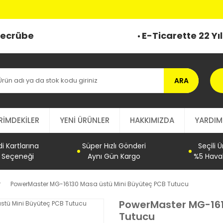
 Tecrübe
E-Ticarette 22 Yı
ARA
RİMDEKİLER
YENİ ÜRÜNLER
HAKKIMIZDA
YARDIM
 Kartlarına
Süper Hızlı Gönderi
Seçili 
t Seçeneği
Aynı Gün Kargo
%5 Haval
r
PowerMaster MG-16130 Masa üstü Mini Büyüteç PCB Tutucu
PowerMaster MG-161
Tutucu